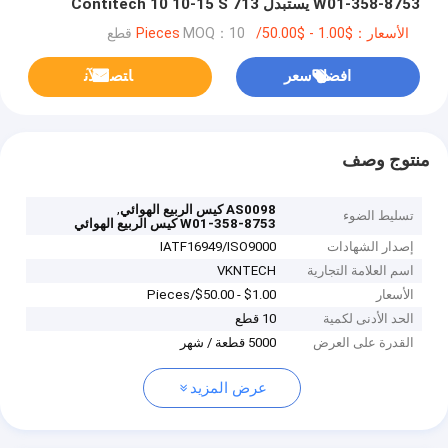
W01-358-8753 يستبدل Contitech 10 10-15 S 713
VKNTECH 1K8753
الأسعار：$1.00 - $50.00/Pieces
MOQ：10 قطع
افضل سعر
ﺎﺘﺼﻟ ﺍﻶﻧ
منتوج وصف
,
AS0098 كيس الربيع الهوائي
تسليط الضوء
W01-358-8753 كيس الربيع الهوائي
إصدار الشهادات
IATF16949/ISO9000
اسم العلامة التجارية
VKNTECH
الأسعار
$1.00 - $50.00/Pieces
الحد الأدنى لكمية
10 قطع
القدرة على العرض
5000 قطعة / شهر
عرض المزيد