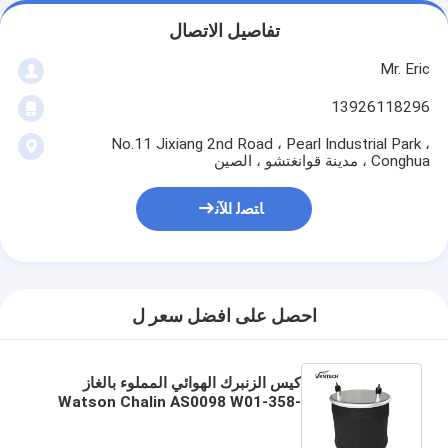
تفاصيل الاتصال
Mr. Eric
13926118296
No.11 Jixiang 2nd Road ، Pearl Industrial Park ،
Conghua ، مدينة قوانغتشو ، الصين
ﺎﺘﺼﻟ ﺍﻶﻧ
احصل على افضل سعر ل
كيس الزنبرك الهوائي المملوء بالغاز
Watson Chalin AS0098 W01-358-
8753 يستبدل Contitech 10 10-15 S
713 VKNTECH 1K8753