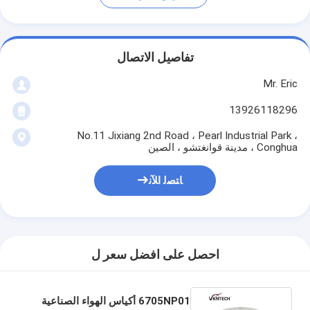
تفاصيل الاتصال
Mr. Eric
13926118296
No.11 Jixiang 2nd Road ، Pearl Industrial Park ،
Conghua ، مدينة قوانغتشو ، الصين
ﺎﺘﺼﻟ ﺍﻶﻧ
احصل على افضل سعر ل
6705NP01 أكياس الهواء الصناعية