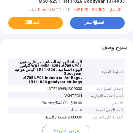
M58-6251 1R11-826 Goodyear 1314903
الأسعار：$38.00 - $42.00/Pieces
MOQ：10 حبات
افضل سعر
ﺎﺘﺼﻟ ﺍﻶﻧ
منتوج وصف
الوسائد الهوائية الصناعية من فايرستون
W01-M58-6251،6705NP01 أكياس
الهواء الصناعية ، 1R11-826 أكياس هوائية
تسليط الضوء
Goodyear
,
,
6705NP01 Industrial Air Bags
1R11-826 goodyear air bags
إصدار الشهادات
IATF16949/ISO9000
اسم العلامة التجارية
VKNTECH
الأسعار
$38.00 - $42.00/Pieces
الحد الأدنى لكمية
10 حبات
القدرة على العرض
2000000 قطعة / السنة
عرض المزيد