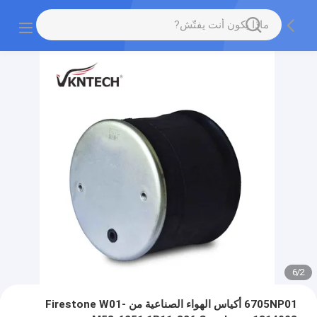
6
/
2
6705NP01 أكياس الهواء الصناعية من Firestone W01-