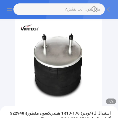
4
/
2
استبدال لـ (غودير) 1R13-176 هيندريكسون مقطورة S22948