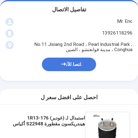
تفاصيل الاتصال
Mr. Eric
13926118296
No.11 Jixiang 2nd Road ، Pearl Industrial Park ،
Conghua ، مدينة قوانغتشو ، الصين
ﺎﺘﺼﻟ ﺍﻶﻧ
احصل على افضل سعر ل
استبدال لـ (غودير) 1R13-176
هيندريكسون مقطورة S22948 أكياس
الهواء Firestone W01-358-8713