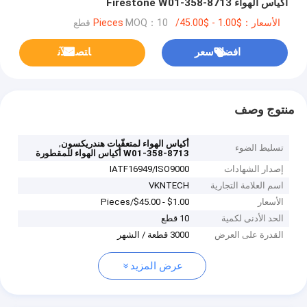
أكياس الهواء Firestone W01-358-8713
الأسعار：$1.00 - $45.00/Pieces
MOQ：10 قطع
افضل سعر
ﺎﺘﺼﻟ ﺍﻶﻧ
منتوج وصف
,
أكياس الهواء لمتعقّبات هندريكسون
تسليط الضوء
W01-358-8713 أكياس الهواء للمقطورة
إصدار الشهادات
IATF16949/ISO9000
اسم العلامة التجارية
VKNTECH
الأسعار
$1.00 - $45.00/Pieces
الحد الأدنى لكمية
10 قطع
القدرة على العرض
3000 قطعة / الشهر
عرض المزيد