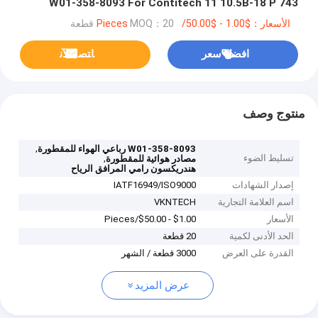
W01-358-8093 For Contitech 11 10.5B-18 P 743
VKNTECH 1K8093
الأسعار：$1.00 - $50.00/Pieces
MOQ：20 قطعة
افضل سعر
ﺎﺘﺼﻟ ﺍﻶﻧ
منتوج وصف
,
W01-358-8093 رباعي الهواء للمقطورة
تسليط الضوء
,
مصادر هوائية للمقطورة
هندريكسون رامي المرافق الرياح
إصدار الشهادات
IATF16949/ISO9000
اسم العلامة التجارية
VKNTECH
الأسعار
$1.00 - $50.00/Pieces
الحد الأدنى لكمية
20 قطعة
القدرة على العرض
3000 قطعة / الشهر
عرض المزيد