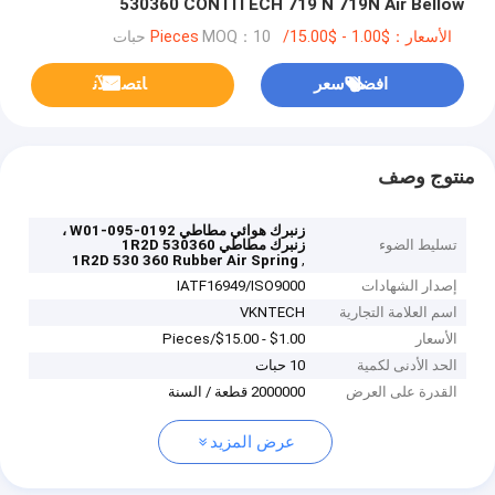
530360 CONTITECH 719 N 719N Air Bellow
الأسعار：$1.00 - $15.00/Pieces
MOQ：10 حبات
افضل سعر
ﺎﺘﺼﻟ ﺍﻶﻧ
منتوج وصف
زنبرك هوائي مطاطي W01-095-0192 ،
تسليط الضوء
زنبرك مطاطي 1R2D 530360
,
1R2D 530 360 Rubber Air Spring
إصدار الشهادات
IATF16949/ISO9000
اسم العلامة التجارية
VKNTECH
الأسعار
$1.00 - $15.00/Pieces
الحد الأدنى لكمية
10 حبات
القدرة على العرض
2000000 قطعة / السنة
عرض المزيد