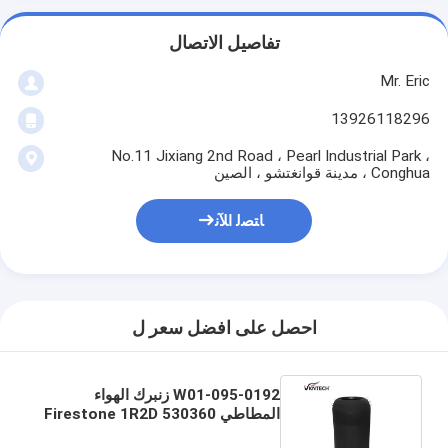
تفاصيل الاتصال
Mr. Eric
13926118296
No.11 Jixiang 2nd Road ، Pearl Industrial Park ،
Conghua ، مدينة قوانغتشو ، الصين
ﺎﺘﺼﻟ ﺍﻶﻧ
احصل على افضل سعر ل
W01-095-0192 زنبرك الهواء
المطاطي Firestone 1R2D 530360
CONTITECH 719 N 719N Air