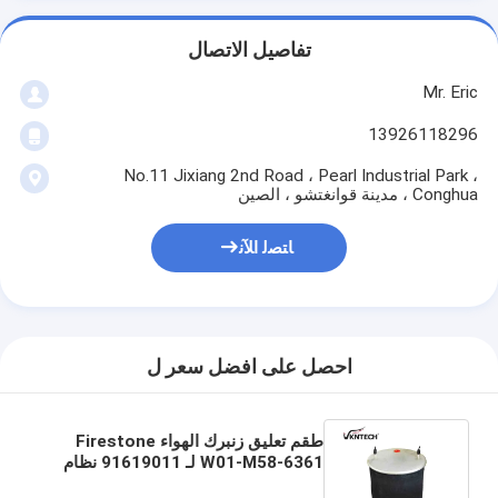
تفاصيل الاتصال
Mr. Eric
13926118296
No.11 Jixiang 2nd Road ، Pearl Industrial Park ،
Conghua ، مدينة قوانغتشو ، الصين
ﺎﺘﺼﻟ ﺍﻶﻧ
احصل على افضل سعر ل
طقم تعليق زنبرك الهواء Firestone
W01-M58-6361 لـ 91619011 نظام
تعليق قطع غيار الشاحنات Good Year