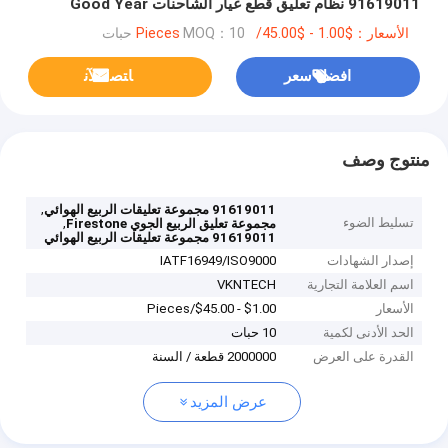
91619011 نظام تعليق قطع غيار الشاحنات Good Year
1R14-706
الأسعار：$1.00 - $45.00/Pieces
MOQ：10 حبات
افضل سعر
ﺎﺘﺼﻟ ﺍﻶﻧ
منتوج وصف
,
91619011 مجموعة تعليقات الربيع الهوائي
تسليط الضوء
,
مجموعة تعليق الربيع الجوي Firestone
91619011 مجموعة تعليقات الربيع الهوائي
إصدار الشهادات
IATF16949/ISO9000
اسم العلامة التجارية
VKNTECH
الأسعار
$1.00 - $45.00/Pieces
الحد الأدنى لكمية
10 حبات
القدرة على العرض
2000000 قطعة / السنة
عرض المزيد