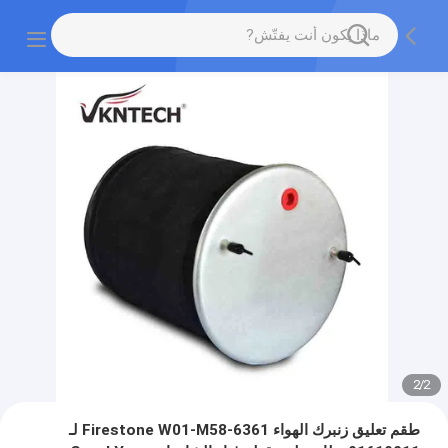
2
/
2
طقم تعليق زنبرك الهواء Firestone W01-M58-6361 لـ