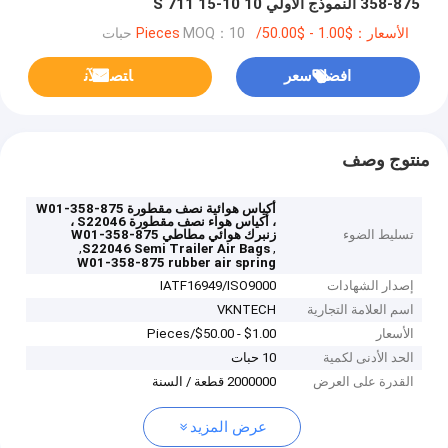
358-875 النموذج الأولي 10 10-15 S 711
الأسعار：$1.00 - $50.00/Pieces
MOQ：10 حبات
افضل سعر
ﺎﺘﺼﻟ ﺍﻶﻧ
منتوج وصف
أكياس هوائية نصف مقطورة W01-358-875
، أكياس هواء نصف مقطورة S22046 ،
تسليط الضوء
زنبرك هوائي مطاطي W01-358-875
,
,
S22046 Semi Trailer Air Bags
W01-358-875 rubber air spring
إصدار الشهادات
IATF16949/ISO9000
اسم العلامة التجارية
VKNTECH
الأسعار
$1.00 - $50.00/Pieces
الحد الأدنى لكمية
10 حبات
القدرة على العرض
2000000 قطعة / السنة
عرض المزيد