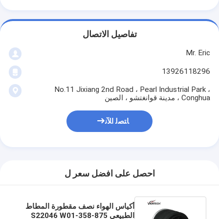
تفاصيل الاتصال
Mr. Eric
13926118296
No.11 Jixiang 2nd Road ، Pearl Industrial Park ،
Conghua ، مدينة قوانغتشو ، الصين
ﺎﺘﺼﻟ ﺍﻶﻧ
احصل على افضل سعر ل
أكياس الهواء نصف مقطورة المطاط
الطبيعي S22046 W01-358-875