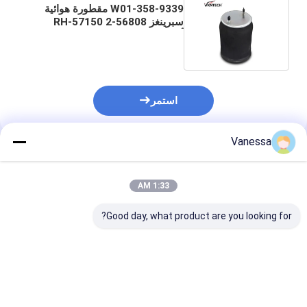
W01-358-9339 مقطورة هوائية
سبرينغز 56808-2 57150-RH
أكياس هوائية تعليق هندريكسون
استمر
Vanessa
المنتجات الموصى بها
1:33 AM
Good day, what product are you looking for?
المقطور الرئيسي SAF
ريفيلر هواء الربيع نيوواي
رذاذ هوائي للمق
SAF 2618V
21215632
2923 AR211/AR212