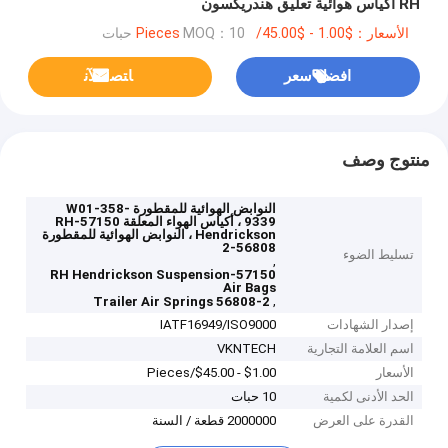
RH أكياس هوائية تعليق هندريكسون
الأسعار：$1.00 - $45.00/Pieces
MOQ：10 حبات
افضل سعر
ﺎﺘﺼﻟ ﺍﻶﻧ
منتوج وصف
النوابض الهوائية للمقطورة W01-358-
9339 ، أكياس الهواء المعلقة 57150-RH
Hendrickson ، النوابض الهوائية للمقطورة
56808-2
تسليط الضوء
,
57150-RH Hendrickson Suspension
Air Bags
,
Trailer Air Springs 56808-2
إصدار الشهادات
IATF16949/ISO9000
اسم العلامة التجارية
VKNTECH
الأسعار
$1.00 - $45.00/Pieces
الحد الأدنى لكمية
10 حبات
القدرة على العرض
2000000 قطعة / السنة