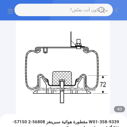
4
/
2
W01-358-9339 مقطورة هوائية سبرينغز 56808-2 57150-