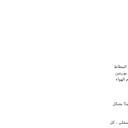
 المطاط
يوريثين
 الهواء
دًا بشكل
سفلي ، كل