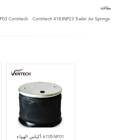
بطاقة:
P03 Contitech
Contitech 4183NP23 Trailer Air Springs
بنز A 942.320.02.21
6705NP01 أكياس الهواء