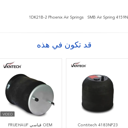
1DK21B-2 Phoenix Air Springs
SMB Air Spring 4159N
قد تكون في هذه
Contitech 4183NP23
MK316885 MITSUBISHI Air
OEM قياسي FRUEHAUF
كونتيتيك 4913NP03 مقطورة