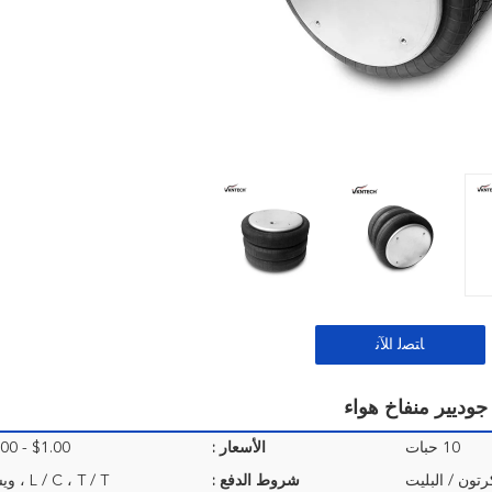
ﺎﺘﺼﻟ ﺍﻶﻧ
10 حبات
الأسعار :
$1.00 - $25.00/Pieces
رتون / البليت
شروط الدفع :
L / C ، T / T ، ويسترن يونيون