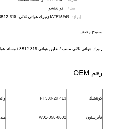
ميناء:
قوانغتشو
إبراز:
IATF16949 زنبرك هوائي ثلاثي
,
3B12-315 جوديير منفاخ هوا
منتوج وصف
زنبرك هوائي ثلاثي ملتف / تعليق هوائي 3B12-315 / وسائد هوائية بالونات هوائية
رقم OEM
FT330-29 413
كونتيتيك
وات
W01-358-8032
فايرستون
هند