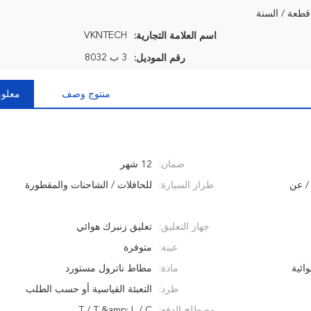
VKNTECH
اسم العلامة التجارية:
3 ب 8032
رقم الموديل:
منتوج وصف
معلوم
ضمان:
12 شهر
/ عن
طراز السيارة:
للحافلات / الشاحنات والمقطورة
جهاز التعليق:
تعليق زنبرك هوائي
عينة:
متوفرة
ائية
مادة:
مطاط ناترول مستورد
طرد:
التعبئة القياسية أو حسب الطلب
مصطلح الدفع:
T / T &amp; L / C.