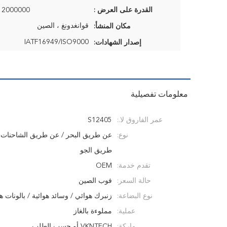
القدرة على العرض :
2000000 قطعة / السنة
قوانغدونغ ، الصين
مكان المنشأ:
IATF16949/ISO9000
إصدار الشهادات:
معلومات تفصيلية
عمر الفاروق لا.:
S12405
نوع:
عن طريق البحر / عن طريق الشاحنات 
طريق الجو
تقدم خدمة:
OEM
حالة السعر:
فوب الصين
نوع البضاعة:
زنبرك هوائي / وسائد هوائية / بالونات هو
عملية:
مملوءة بالغاز
ماركة:
VKNTECH أو حسب الطلب