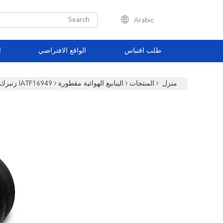
Arabic
طلب اقتباس
الواقع الافتراضي
ا
منزل
المنتجات
الينابيع الهوائية مقطورة
IATF16949 زنبرك هوائي ثلاثي ملتف 3B12-315 جوديير منفاخ هواء