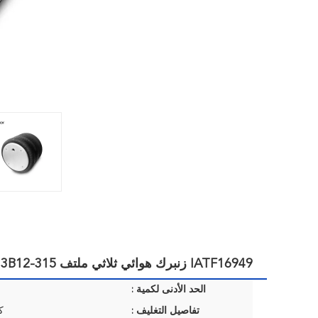
IATF16949 زنبرك هوائي ثلاثي ملتف 3B12-315 جوديير منفاخ هواء
الحد الأدنى لكمية :
تفاصيل التغليف :
ك