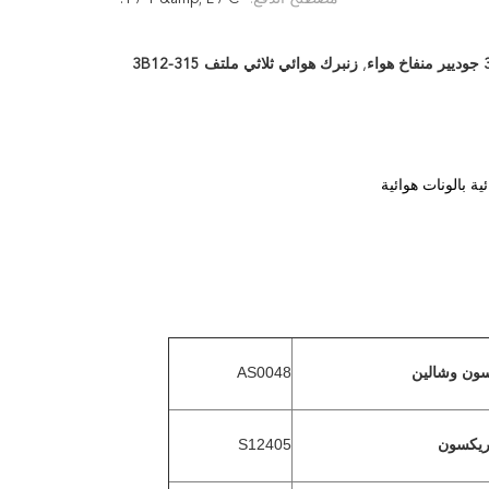
ء
,
زنبرك هوائي ثلاثي ملتف 3B12-315
AS0048
سون وشالين
S12405
ريكسون