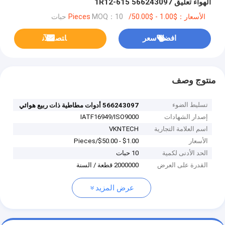
الهواء تعليق 566243097 1R12-615
الأسعار：$1.00 - $50.00/Pieces
MOQ：10 حبات
افضل سعر
ﺎﺘﺼﻟ ﺍﻶﻧ
منتوج وصف
تسليط الضوء
566243097 أدوات مطاطية ذات ربيع هوائي
إصدار الشهادات
IATF16949/ISO9000
اسم العلامة التجارية
VKNTECH
الأسعار
$1.00 - $50.00/Pieces
الحد الأدنى لكمية
10 حبات
القدرة على العرض
2000000 قطعة / السنة
عرض المزيد