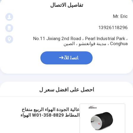
تفاصيل الاتصال
Mr. Eric
13926118296
No.11 Jixiang 2nd Road ، Pearl Industrial Park ،
Conghua ، مدينة قوانغتشو ، الصين
ﺎﺘﺼﻟ ﺍﻶﻧ
احصل على افضل سعر ل
عالية الجودة الهواء الربيع منفاخ
المطاط W01-358-8829 الهواء
تعليق 566243097 1R12-615