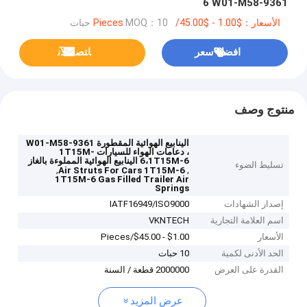
6 W01-M58-9361
الأسعار：$1.00 - $45.00/Pieces
MOQ：10 حبات
افضل سعر
ﺎﺘﺼﻟ ﺍﻶﻧ
منتوج وصف
الينابيع الهوائية المقطورة W01-M58-9361
، دعامات الهواء للسيارات 1T15M-
6،1T15M-6 الينابيع الهوائية المملوءة بالغاز
تسليط الضوء
,
,
Air Struts For Cars 1T15M-6
1T15M-6 Gas Filled Trailer Air
Springs
إصدار الشهادات
IATF16949/ISO9000
اسم العلامة التجارية
VKNTECH
الأسعار
$1.00 - $45.00/Pieces
الحد الأدنى لكمية
10 حبات
القدرة على العرض
2000000 قطعة / السنة
عرض المزيد