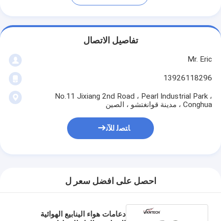
تفاصيل الاتصال
Mr. Eric
13926118296
No.11 Jixiang 2nd Road ، Pearl Industrial Park ،
Conghua ، مدينة قوانغتشو ، الصين
ﺎﺘﺼﻟ ﺍﻶﻧ
احصل على افضل سعر ل
دعامات هواء الينابيع الهوائية