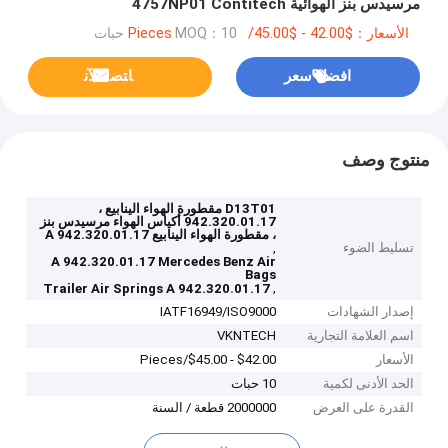
مرسيدس بنز الهوائية 4757NP01 Contitech
الأسعار：$42.00 - $45.00/Pieces
MOQ：10 حبات
افضل سعر
ﺎﺘﺼﻟ ﺍﻶﻧ
منتوج وصف
D13T01 مقطورة الهواء الينابيع ،
942.320.01.17 أكياس الهواء مرسيدس بنز
، مقطورة الهواء الينابيع A 942.320.01.17
تسليط الضوء
,
A 942.320.01.17 Mercedes Benz Air
Bags
,
Trailer Air Springs A 942.320.01.17
إصدار الشهادات
IATF16949/ISO9000
اسم العلامة التجارية
VKNTECH
الأسعار
$42.00 - $45.00/Pieces
الحد الأدنى لكمية
10 حبات
القدرة على العرض
2000000 قطعة / السنة