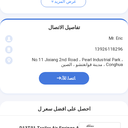
عرض المزيد
تفاصيل الاتصال
Mr. Eric
13926118296
No.11 Jixiang 2nd Road ، Pearl Industrial Park ،
Conghua ، مدينة قوانغتشو ، الصين
ﺎﺘﺼﻟ ﺍﻶﻧ
احصل على افضل سعر ل
D13T01 Trailer Air Springs A