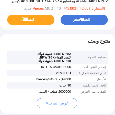
4881NP02 لشاحنة ومقطورة 4881NP30 1R14-757 كيس
هواء / تعليق هوائي / هوائي
الأسعار：$42.00 - $45.00/Pieces
MOQ：10 حبات
افضل سعر
ﺎﺘﺼﻟ ﺍﻶﻧ
منتوج وصف
,
4881NP02 حقيبة هواء
تسليط الضوء
,
كيس الهواء BPW 36K
4881NP30 حقيبة هواء
إصدار الشهادات
IATF16949/ISO9000
اسم العلامة التجارية
VKNTECH
الأسعار
$42.00 - $45.00/Pieces
الحد الأدنى لكمية
10 حبات
القدرة على العرض
2000000 قطعة / السنة
عرض المزيد