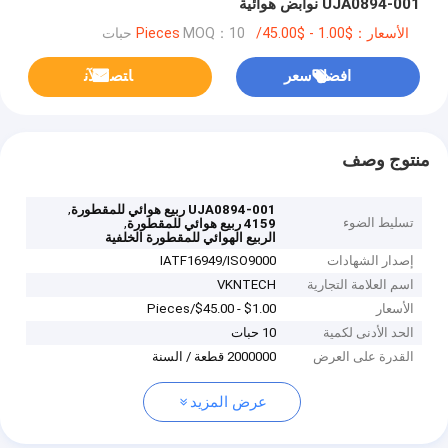
UJA0894-001 نوابض هوائية
الأسعار：$1.00 - $45.00/Pieces
MOQ：10 حبات
افضل سعر
ﺎﺘﺼﻟ ﺍﻶﻧ
منتوج وصف
,
UJA0894-001 ربيع هوائي للمقطورة
تسليط الضوء
,
4159 ربيع هوائي للمقطورة
الربيع الهوائي للمقطورة الخلفية
إصدار الشهادات
IATF16949/ISO9000
اسم العلامة التجارية
VKNTECH
الأسعار
$1.00 - $45.00/Pieces
الحد الأدنى لكمية
10 حبات
القدرة على العرض
2000000 قطعة / السنة
عرض المزيد