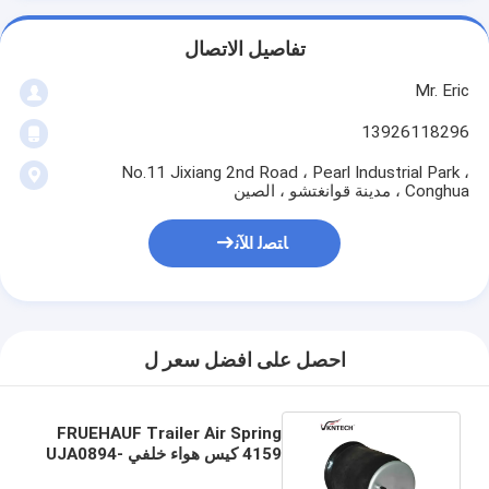
تفاصيل الاتصال
Mr. Eric
13926118296
No.11 Jixiang 2nd Road ، Pearl Industrial Park ،
Conghua ، مدينة قوانغتشو ، الصين
ﺎﺘﺼﻟ ﺍﻶﻧ
احصل على افضل سعر ل
FRUEHAUF Trailer Air Spring
4159 كيس هواء خلفي UJA0894-
001 نوابض هوائية