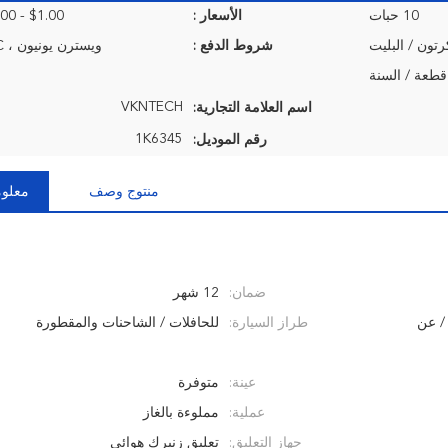
10 حبات
الأسعار :
$1.00 - $50.00/Pieces
رتون / البليت
شروط الدفع :
ويسترن يونيون ، T / T ، L / C.
VKNTECH
اسم العلامة التجارية:
1K6345
رقم الموديل:
منتوج وصف
معلوم
ضمان:
12 شهر
/ عن
طراز السيارة:
للحافلات / الشاحنات والمقطورة
عينة:
متوفرة
عملية:
مملوءة بالغاز
جهاز التعليق:
تعليق زنبرك هوائي