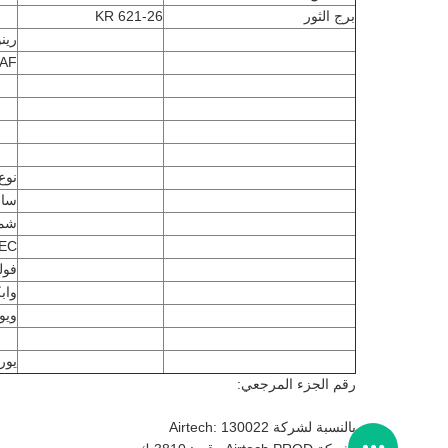
برج الثور
KR 621-26
رين
AF
نوع AF
سام
شمي
EC
فول
واب
ويو
يور
رقم الجزء المرجعي:
بالنسبة لشركة Airtech: 130022