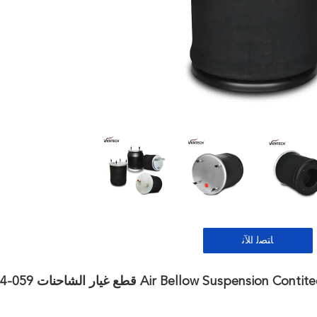
ﺎﺘﺼﻟ ﺍﻶﻧ
 Suspension Contitech 810MB 4st / Air Damper W01-M58-6345