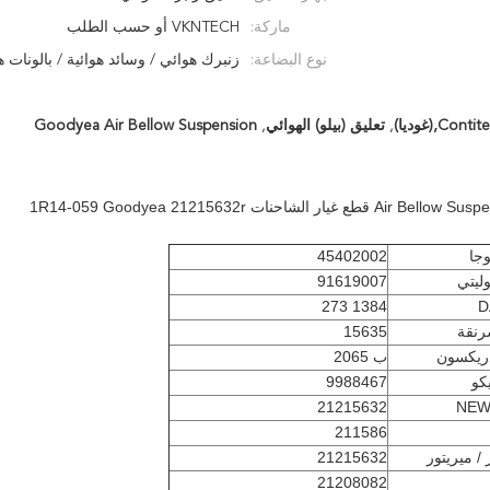
ماركة:
VKNTECH أو حسب الطلب
نوع البضاعة:
زنبرك هوائي / وسائد هوائية / بالونات ه
,
تعليق (بيلو) الهوائي
,
Goodyea Air Bellow Suspension
1R14-059 Goodyea 21215632
وجا
45402002
وليتي
91619007
1384 273
D
رنقة
15635
ريكسون
ب 2065
يكو
9988467
21215632
NEW
211586
 / ميريتور
21215632
21208082