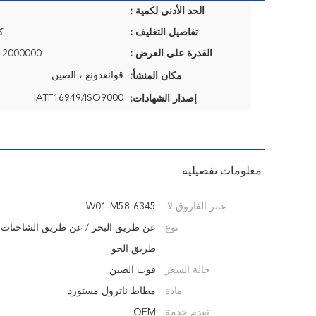
الحد الأدنى لكمية :
تفاصيل التغليف :
ك
القدرة على العرض :
2000000 قطعة / السنة
قوانغدونغ ، الصين
مكان المنشأ:
IATF16949/ISO9000
إصدار الشهادات:
معلومات تفصيلية
عمر الفاروق لا.:
W01-M58-6345
نوع:
عن طريق البحر / عن طريق الشاحنات 
طريق الجو
حالة السعر:
فوب الصين
مادة:
مطاط ناترول مستورد
تقدم خدمة:
OEM