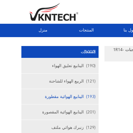
ل بنا
المنتجات
منزل
Air Bellow Suspension Contitech 810MB 4st / Air Damper W01-M58-6345 قطع غيار الشاحنات 1R14-
(1000)
المنتجات
(190)
الينابيع تعليق الهواء
(121)
الربيع الهواء للشاحنة
(193)
الينابيع الهوائية مقطورة
(201)
الينابيع الهوائية المقصورة
(129)
زنبرك هوائي ملتف