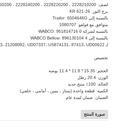
لصف: 2228210200 ، 2228220200 ، 2228240200 ، 2228260200 ، 2228000200
برج الثور: KR 621-26
بالنسبة إلى Trailor: 6504646G
متوافق مع فولفو: 1080707
بالنسبة لشركة WABCO: 951814716 0
بالنسبة إلى WABCO Bellow: 896130104 4
لـ Weweler: US87413، 21208082، UD07337، US874131، 87413، UD00622
تخصيص
الحجم: 15.35 * 11.8 * 11.4 بوصة
الوزن: 20.4 رطل
الحالة: 100٪ منتج جديد
الكمية: قطعة واحدة (يسار ، يمين ، أمامي ، خلفي)
الضمان: ضمان لمدة عام
صورة المنتج