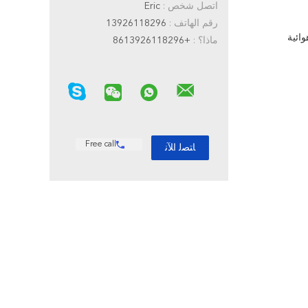
اتصل شخص :
Eric
رقم الهاتف :
13926118296
وائية
ماذا؟ :
+8613926118296
Free call