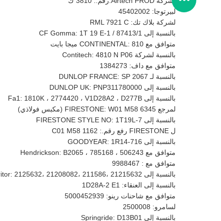
لشركة Airtech PROD.رقم.: 3810 ك
لبيرتوجا: 45402002
لشركة بلاك تك: RML 7921 C
بالنسبة إلى CF Gomma: 1T 19 E-1 / 87413/1
متوافق مع CONTINENTAL: 810 ميجا بايت
بالنسبة لشركة Contitech: 4810 N P06
متوافق مع داف: 1384273
بالنسبة لـ DUNLOP FRANCE: SP 2067
بالنسبة إلى DUNLOP UK: PNP311780000
بالنسبة إلى Fa1: 1810K ، 2774420 ، V1D28A2 ، D277B
لمرجع FIRESTONE: W01 M58 6345 (مكبس فولاذي)
بالنسبة إلى FIRESTONE STYLE NO: 1T19L-7
ل FIRESTONE رفع رقم.: C01 M58 1162
بالنسبة إلى GOODYEAR: 1R14-716
متوافق مع Hendrickson: B2065 ، 785168 ، 506243
متوافق مع : 9988467
بالنسبة إلى Meritor: 2125632، 21208082، 211586، 21215632
بالنسبة إلى العنقاء: 1D28A-2 E1
متوافق مع شاحنات رينو: 5000452939
لسامرو: 2500008
بالنسبة إلى Springride: D13B01