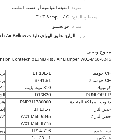
طرد:
التعبئة القياسية أو حسب الطلب
مصطلح الدفع:
T / T &amp; L / C.
ميناء:
قوانغتشو
إبراز:
الرابع: تعليق الهواء,تعليقات Contitech Air Bellow,(غوديا)
منتوج وصف
Air Bellow Suspension Contitech 810MB 4st / Air Damper W01-M58-6345 قطع غيار الشاحنات r
CF جومما
1T 19E-1
برت
CF جومما 2
87413/1
برت
كونتيتيك
810 ميجا بايت
AF
DUNLOP FR
D13B20
الش
دنلوب المملكة المتحدة
PNP311780000
هند
حجر النار
1T19L-7
إيف
حجر النار 2
W01 M58 6345
AY
W01 M58 8775
سنة جيدة
1R14-716
رور
فينيكس
1 د 28 أ -2