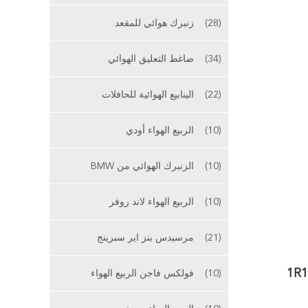
(28)
زنبرك هوائي للمقعد
(34)
ضاغط التعليق الهوائي
(22)
الينابيع الهوائية للحافلات
(10)
الربيع الهواء أودي
(10)
الزنبرك الهوائي من BMW
(10)
الربيع الهواء لاند روفر
(21)
مرسيدس بنز اير سبرينج
Air Bellow قطع غيار الشاحنات 1R14-059
(10)
فولكس فاجن الربيع الهواء