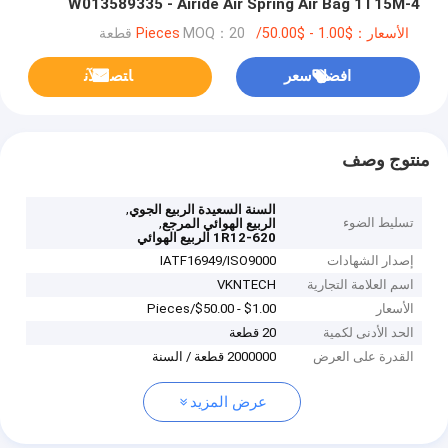
W013589335 - Airide Air Spring Air Bag 1T15M-4
الأسعار：$1.00 - $50.00/Pieces
MOQ：20 قطعة
افضل سعر
ﺎﺘﺼﻟ ﺍﻶﻧ
منتوج وصف
,
السنة السعيدة الربيع الجوي
تسليط الضوء
,
الربيع الهوائي المرجع
1R12-620 الربيع الهوائي
إصدار الشهادات
IATF16949/ISO9000
اسم العلامة التجارية
VKNTECH
الأسعار
$1.00 - $50.00/Pieces
الحد الأدنى لكمية
20 قطعة
القدرة على العرض
2000000 قطعة / السنة
عرض المزيد