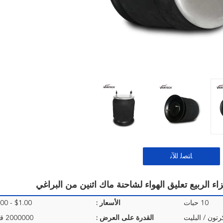
ﺎﺘﺼﻟ ﺍﻶﻧ
10 حبات
الأسعار :
$1.00 - $40.00/Pieces
رتون / البليت
القدرة على العرض :
2000000 قطعة / السنة