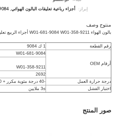
إبراز:
أجزاء رباعية تعليقات البالون الهوائي
,
W01-681-9084
منتوج وصف
بالون الهواء W01-681-9084 W01-358-9211 أجزاء الربيع تعليق الهواء لشاحنة ماك اثنين من البراغي
رقم القطعة
1 ك 9084
W01-681-9084
أرقام OEM
W01-358-9211
2692
درجة حرارة العمل
-40 درجة مئوية مكرر + 70 درجة مئوية
اختبار الفشل
≥3 ملايين
صور المنتج