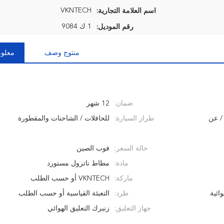
VKNTECH
اسم العلامة التجارية:
1 ك 9084
رقم الموديل:
منتوج وصف
معلوم
ضمان:
12 شهر
/ عن
طراز السيارة:
للحافلات / الشاحنات والمقطورة
حالة السعر:
فوب الصين
مادة:
مطاط ناترول مستورد
ماركة:
VKNTECH أو حسب الطلب
ائية
طرد:
التعبئة القياسية أو حسب الطلب
جهاز التعليق:
زنبرك التعليق الهوائي