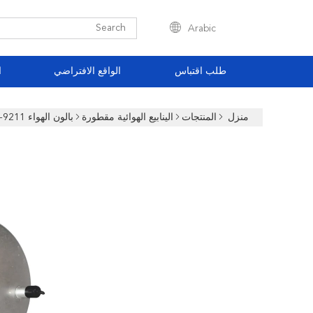
Arabic
طلب اقتباس
الواقع الافتراضي
ا
منزل
المنتجات
الينابيع الهوائية مقطورة
بالون الهواء W01-681-9084 W01-358-9211 أجزاء الربيع تعليق الهواء لشاحنة ماك اثنين من البراغي