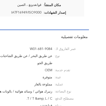
قوانغدونغ ، الصين
مكان المنشأ:
IATF16949/ISO9000
إصدار الشهادات:
معلومات تفصيلية
عمر الفاروق لا.:
W01-681-9084
نوع:
عن طريق البحر / عن طريق الشاحنات 
طريق الجو
تقدم خدمة:
OEM
عينة:
متوفرة
عملية:
مملوءة بالغاز
نوع البضاعة:
زنبرك هوائي / وسائد هوائية / بالونات هو
مصطلح الدفع:
T / T &amp; L / C.
ميناء:
قوانغتشو