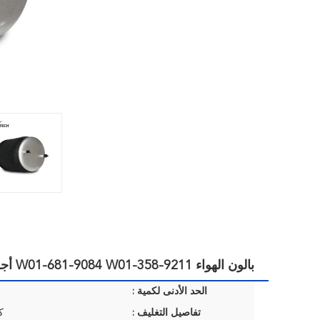
بالون الهواء W01-681-9084 W01-358-9211 أجزاء الربيع تعليق الهواء لشاحنة ماك اثنين من البراغي
الحد الأدنى لكمية :
تفاصيل التغليف :
ك