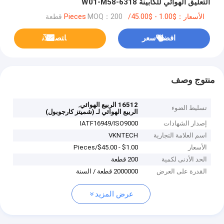
التعليق الهوائي للكابينة W01-M58-6318
الأسعار：$1.00 - $45.00/Pieces
MOQ：200 قطعة
افضل سعر
ﺎﺘﺼﻟ ﺍﻶﻧ
منتوج وصف
,
16512 الربيع الهوائي
تسليط الضوء
الربيع الهوائي لـ (شميتز كارجوبول)
إصدار الشهادات
IATF16949/ISO9000
اسم العلامة التجارية
VKNTECH
الأسعار
$1.00 - $45.00/Pieces
الحد الأدنى لكمية
200 قطعة
القدرة على العرض
2000000 قطعة / السنة
عرض المزيد