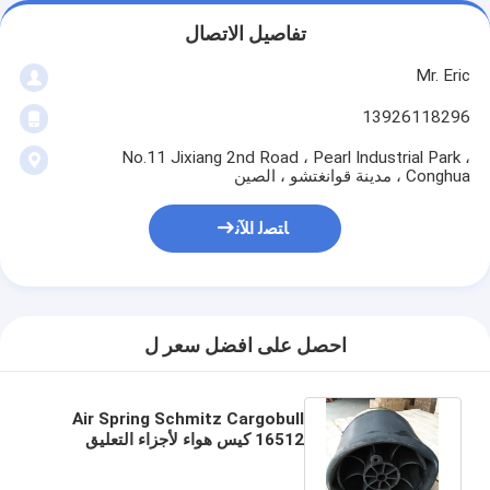
تفاصيل الاتصال
Mr. Eric
13926118296
No.11 Jixiang 2nd Road ، Pearl Industrial Park ،
Conghua ، مدينة قوانغتشو ، الصين
ﺎﺘﺼﻟ ﺍﻶﻧ
احصل على افضل سعر ل
Air Spring Schmitz Cargobull
16512 كيس هواء لأجزاء التعليق
الهوائي للكابينة W01-M58-6318