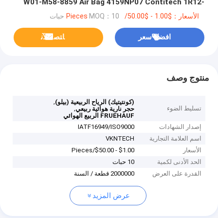
W01-M58-8859 Air Bag 4159NP07 Contitech 1R12-
702 Goodyear
الأسعار：$1.00 - $50.00/Pieces
MOQ：10 حبات
افضل سعر
ﺎﺘﺼﻟ ﺍﻶﻧ
منتوج وصف
,
(كونتيتيك) الرياح الربيعية (بيلو)
تسليط الضوء
,
حجر نارية هوائية ربيعي
FRUEHAUF الربيع الهوائي
إصدار الشهادات
IATF16949/ISO9000
اسم العلامة التجارية
VKNTECH
الأسعار
$1.00 - $50.00/Pieces
الحد الأدنى لكمية
10 حبات
القدرة على العرض
2000000 قطعة / السنة
عرض المزيد