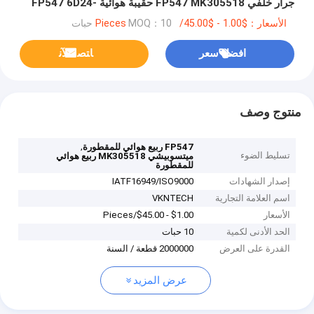
جرار خلفي FP547 MK305518 حقيبة هوائية FP547 6D24-
0AT2 FP54J 6M70-1AT2
الأسعار：$1.00 - $45.00/Pieces
MOQ：10 حبات
افضل سعر
ﺎﺘﺼﻟ ﺍﻶﻧ
منتوج وصف
,
FP547 ربيع هوائي للمقطورة
تسليط الضوء
ميتسوبيشي MK305518 ربيع هوائي
للمقطورة
إصدار الشهادات
IATF16949/ISO9000
اسم العلامة التجارية
VKNTECH
الأسعار
$1.00 - $45.00/Pieces
الحد الأدنى لكمية
10 حبات
القدرة على العرض
2000000 قطعة / السنة
عرض المزيد