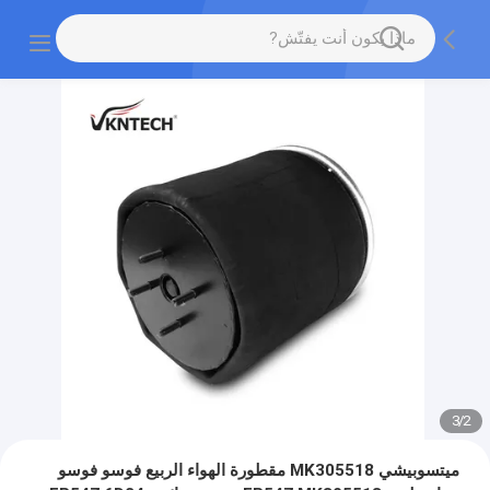
3
/
2
ميتسوبيشي MK305518 مقطورة الهواء الربيع فوسو فوسو