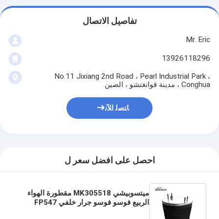
تفاصيل الاتصال
Mr. Eric
13926118296
No.11 Jixiang 2nd Road ، Pearl Industrial Park ،
Conghua ، مدينة قوانغتشو ، الصين
ﺎﺘﺼﻟ ﺍﻶﻧ
احصل على افضل سعر ل
ميتسوبيشي MK305518 مقطورة الهواء
الربيع فوسو فوسو جرار خلفي FP547
MK305518 حقيبة هوائية FP547 6D24-