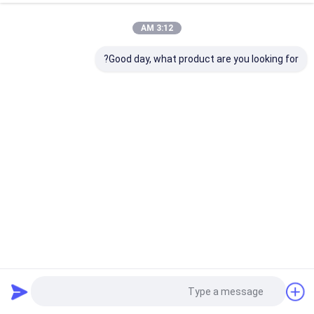
3:12 AM
Good day, what product are you looking for?
W01-358-8829 مجموعة النوابض الهوائية من فايرستون لشركة
فولفو جوديير 1R12-1083 زنبرك هوائي للتعليق الهوائي
الينابيع تعليق الهواء
2023-03-09
7606 الرؤى