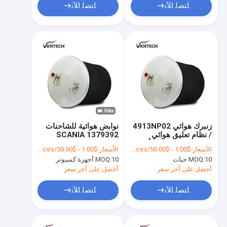
ﺎﺘﺼﻟ ﺍﻶﻧ
ﺎﺘﺼﻟ ﺍﻶﻧ
زنبرك هوائي 4913NP02
نوابض هوائية للشاحنات
/ نظام تعليق هوائي
SCANIA 1379392
W01-095-0500 / أكياس
1440294 1543691
الأسعار:
$1.00 - $50.00/Pieces
الأسعار:
$1.00 - $50.00/Pieces
هوائية لقطع غيار
1422751 Contitech
10 حبات
MOQ:
10 أجهزة كمبيوتر
MOQ:
الشاحنات 1379392
4913NP03 مع مكبس
معدني تم استبداله بـ
أحصل على آخر سعر
أحصل على آخر سعر
Vkntech 1K0500
ﺎﺘﺼﻟ ﺍﻶﻧ
ﺎﺘﺼﻟ ﺍﻶﻧ