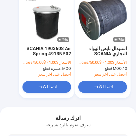
استبدال نابض الهواء
SCANIA 1903608 Air
التجاري SCANIA
Spring 4913NP02
W01-095-0500 CF
1903608 1774804
الأسعار:
$1.00 - $50.00/Pieces
الأسعار:
$1.00 - $50.00/Pieces
Gomma 1T19E-93
Firestone 1T19F-
10 قطع
MOQ:
MOQ:
عشرة قطع
Euro Truck Air Spring
14/L-14 W01-095-
0500 Contitech
Rplaced بواسطة
أحصل على آخر سعر
أحصل على آخر سعر
VKNTECH 1K0500-2
4913NP02 TRUCK
SPRINGCF Gomma
ﺎﺘﺼﻟ ﺍﻶﻧ
ﺎﺘﺼﻟ ﺍﻶﻧ
1T19E-93 Phoenix
1D28H16 FIRESTONE
W01 095 0500
منزل
المنتجات
اترك رسالة
سوف نقوم بالرد بسرعة
حول بنا