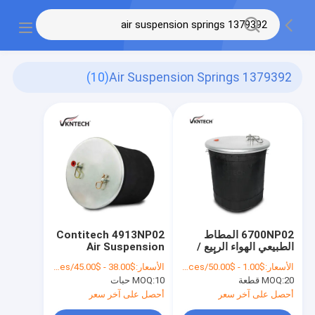
(10)
Air Suspension Springs 1379392
6700NP02 المطاط
Contitech 4913NP02
الطبيعي الهواء الربيع /
Air Suspension
W01-095-0500 أجزاء
Springs 1379392
الأسعار:
$1.00 - $50.00/Pieces
الأسعار:
$38.00 - $45.00/Pieces
تعليق الهواء الربيع ل
لمقطورة الشاحنة
20 قطعة
MOQ:
10 حبات
MOQ:
OEM المكبس الصلب
الأوروبية
1T19E-93 1D28H16
أحصل على آخر سعر
أحصل على آخر سعر