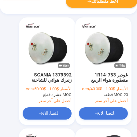
أعط متطلباتك
غودير 1R14-753
SCANIA 1379392
مقطورة هواء الربيع
زنبرك هوائي للشاحنة
لسكانيا كونتيتك
CONTITECH
الأسعار:
$1.00 - $40.00/Pieces
الأسعار:
$1.00 - $50.00/Pieces
4913NP03
4913NP03 Firestone
20 قطعة
MOQ:
MOQ:
عشرة قطع
FIRESTONE W01-095-
W01-095-0500
0500 Goodyear 1R14-
VKNTECH 1K0500
أحصل على آخر سعر
أحصل على آخر سعر
753 VKNTECH
1K0500
ﺎﺘﺼﻟ ﺍﻶﻧ
ﺎﺘﺼﻟ ﺍﻶﻧ