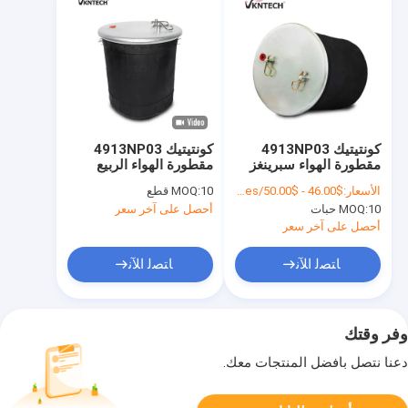
كونتيتيك 4913NP03
كونتيتيك 4913NP03
مقطورة الهواء سبرينغز
مقطورة الهواء الربيع
فايرستون W01-095-
فايرستون W01-095-
الأسعار:
$46.00 - $50.00/Pieces
10 قطع
MOQ:
0500 جوديير 1R14-753
0500 جوديير 1R14-753
10 حبات
MOQ:
أحصل على آخر سعر
لسكانيا
لسكانيا
أحصل على آخر سعر
ﺎﺘﺼﻟ ﺍﻶﻧ
ﺎﺘﺼﻟ ﺍﻶﻧ
وفر وقتك
دعنا نتصل بأفضل المنتجات معك.