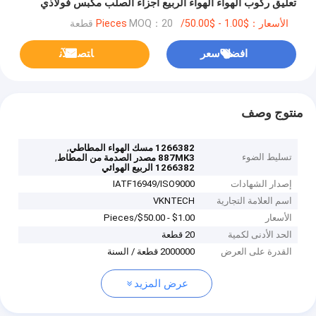
تعليق ركوب الهواء الهواء الربيع أجزاء الصلب مكبس فولاذي
W01-M58-8682
الأسعار：$1.00 - $50.00/Pieces
MOQ：20 قطعة
افضل سعر
ﺎﺘﺼﻟ ﺍﻶﻧ
منتوج وصف
,
1266382 مسك الهواء المطاطي
تسليط الضوء
,
887MK3 مصدر الصدمة من المطاط
1266382 الربيع الهوائي
إصدار الشهادات
IATF16949/ISO9000
اسم العلامة التجارية
VKNTECH
الأسعار
$1.00 - $50.00/Pieces
الحد الأدنى لكمية
20 قطعة
القدرة على العرض
2000000 قطعة / السنة
عرض المزيد