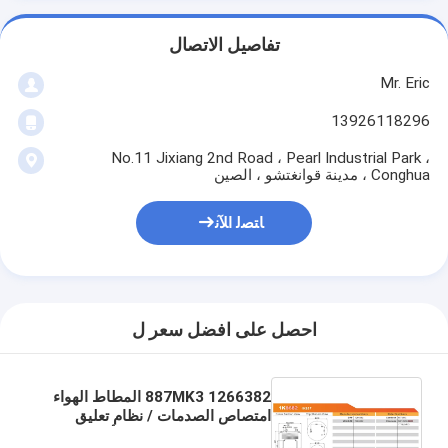
تفاصيل الاتصال
Mr. Eric
13926118296
No.11 Jixiang 2nd Road ، Pearl Industrial Park ،
Conghua ، مدينة قوانغتشو ، الصين
ﺎﺘﺼﻟ ﺍﻶﻧ
احصل على افضل سعر ل
1266382 887MK3 المطاط الهواء
امتصاص الصدمات / نظام تعليق
ركوب الهواء الهواء الربيع أجزاء