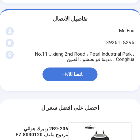
تفاصيل الاتصال
Mr. Eric
13926118296
No.11 Jixiang 2nd Road ، Pearl Industrial Park ،
Conghua ، مدينة قوانغتشو ، الصين
ﺎﺘﺼﻟ ﺍﻶﻧ
احصل على افضل سعر ل
2B9-206 زنبرك هوائي
مزدوج ملتف 8030120 EZ