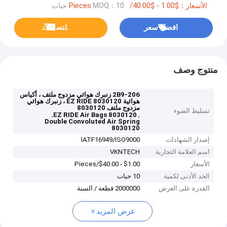
الأسعار：$1.00 - $40.00/Pieces
MOQ：10 حبات
افضل سعر
ﺎﺘﺼﻟ ﺍﻶﻧ
منتوج وصف
2B9-206 زنبرك هوائي مزدوج ملتف ، أكياس
هوائية 8030120 EZ RIDE ، زنبرك هوائي
مزدوج ملتف 8030120
تسليط الضوء
,
,
8030120 EZ RIDE Air Bags
Double Convoluted Air Spring
8030120
إصدار الشهادات
IATF16949/ISO9000
اسم العلامة التجارية
VKNTECH
الأسعار
$1.00 - $40.00/Pieces
الحد الأدنى لكمية
10 حبات
القدرة على العرض
2000000 قطعة / السنة
عرض المزيد