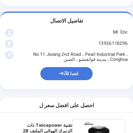
تفاصيل الاتصال
Mr. Eric
13926118296
No.11 Jixiang 2nd Road ، Pearl Industrial Park ،
Conghua ، مدينة قوانغتشو ، الصين
ﺎﺘﺼﻟ ﺍﻶﻧ
احصل على افضل سعر ل
تقنية Twicepower ذات
الزنبرك الهوائي الملتف 2B