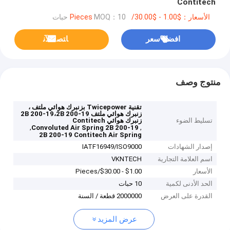
Contitech
الأسعار：$1.00 - $30.00/Pieces
MOQ：10 حبات
افضل سعر
ﺎﺘﺼﻟ ﺍﻶﻧ
منتوج وصف
تقنية Twicepower بزنبرك هوائي ملتف ،
زنبرك هوائي ملتف 2B 200-19،2B 200-19
تسليط الضوء
زنبرك هوائي Contitech
,
,
Convoluted Air Spring 2B 200-19
2B 200-19 Contitech Air Spring
إصدار الشهادات
IATF16949/ISO9000
اسم العلامة التجارية
VKNTECH
الأسعار
$1.00 - $30.00/Pieces
الحد الأدنى لكمية
10 حبات
القدرة على العرض
2000000 قطعة / السنة
عرض المزيد