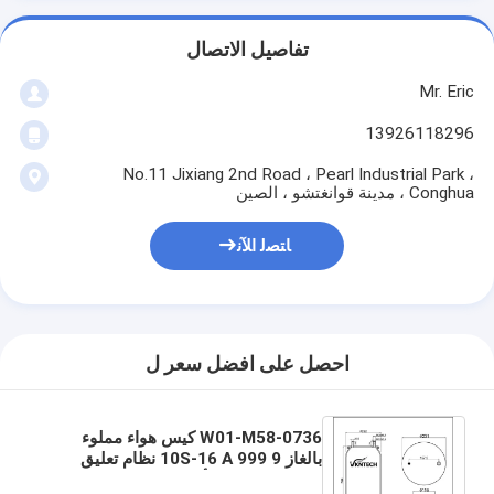
تفاصيل الاتصال
Mr. Eric
13926118296
No.11 Jixiang 2nd Road ، Pearl Industrial Park ،
Conghua ، مدينة قوانغتشو ، الصين
ﺎﺘﺼﻟ ﺍﻶﻧ
احصل على افضل سعر ل
W01-M58-0736 كيس هواء مملوء
بالغاز 9 10S-16 A 999 نظام تعليق
زنبرك مطاطي / أجزاء شاحنة بدون