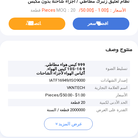
نظام تعليق زنبرك مطاطي / أجزاء شاحنة بدون مكبس
4159NP05
الأسعار：$1.00 - $50.00/Pieces
MOQ：20 قطعة
افضل سعر
ﺎﺘﺼﻟ ﺍﻶﻧ
منتوج وصف
,
999 كيس هواء مطاطي
تسليط الضوء
,
9 10S-16 كيس الهواء
أكياس الهواء لأجزاء الشاحنات
إصدار الشهادات
IATF16949/ISO9000
اسم العلامة التجارية
VKNTECH
الأسعار
$1.00 - $50.00/Pieces
الحد الأدنى لكمية
20 قطعة
القدرة على العرض
2000000 قطعة / السنة
عرض المزيد