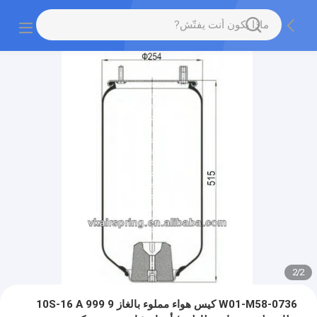
2
/
2
W01-M58-0736 كيس هواء مملوء بالغاز 9 10S-16 A 999