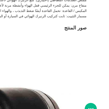
ممتص الصدمات المطاطي (اختياري): منع الزنبرك الهوائي لأعل
منفاخ مرن: يمكن للجزء الرئيسي قفل الهواء وأنشطة مرنة لأ
المكبس / القاعدة: تحمل القاعدة أيضًا ضغط التذبذب ، والهواء ا
مسمار التثبيت: ثابت كتركيب الزنبرك الهوائي في السيارة أو ال
صور المنتج