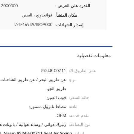
القدرة على العرض :
2000000 قطعة / السنة
قوانغدونغ ، الصين
مكان المنشأ:
IATF16949/ISO9000
إصدار الشهادات:
معلومات تفصيلية
عمر الفاروق لا.:
95248-00Z11
نوع:
عن طريق البحر / عن طريق الشاحنات 
طريق الجو
حالة السعر:
فوب الصين
مادة:
مطاط ناترول مستورد
تقدم خدمة:
OEM
نوع البضاعة:
زنبرك هوائي / وسائد هوائية / بالونات هو
إبراز:
Nissan 95248-00Z11 Seat Air Spring
,
Z11