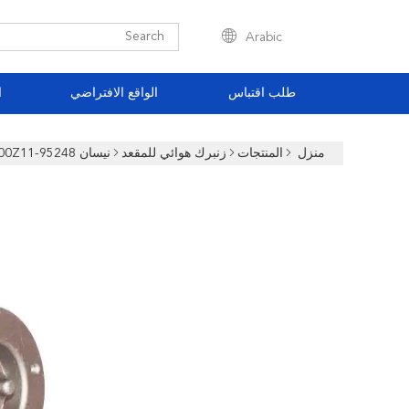
Arabic
طلب اقتباس
الواقع الافتراضي
ا
منزل
المنتجات
زنبرك هوائي للمقعد
نيسان 95248-00Z11 سيات هواء زنبركية 95148-00Z11 وسائد هوائية لمقصورة الشاحنة