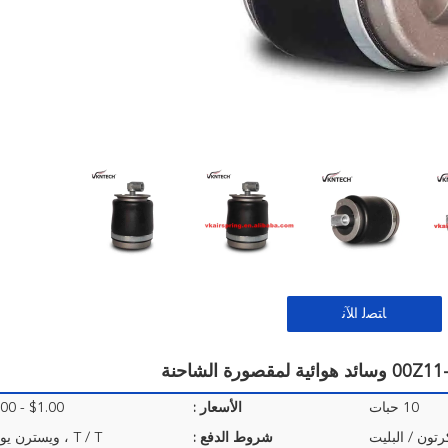
ﺎﺘﺼﻟ ﺍﻶﻧ
10 حبات
الأسعار :
$1.00 - $30.00/Pieces
رتون / البليت
شروط الدفع :
T / T ، ويسترن يونيون ، L / C.