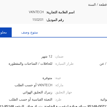
VKNTECH
اسم العلامة التجارية:
1S0201
رقم الموديل:
منتوج وصف
معلوم
ضمان:
12 شهر
/ عن
طراز السيارة:
للحافلات / الشاحنات والمقطورة
عينة:
متوفرة
ماركة:
VKNTECH أو حسب الطلب
جهاز التعليق:
زنبرك التعليق الهوائي
ائية
طرد:
التعبئة القياسية أو حسب الطلب
95148-00 وسائد هوائية لمقصورة الشاحنة
,
زنبرك هوائي للمقعد 95148-00Z11