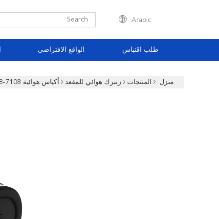
Arabic
طلب اقتباس
الواقع الافتراضي
ا
منزل
المنتجات
زنبرك هوائي للمقعد
أكياس هوائية W02-358-7108 لتعليق الشاحنة Goodyear 1S5-057