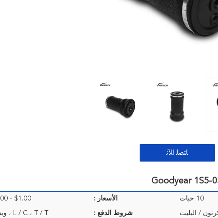
ﺎﺘﺼﻟ ﺍﻶﻧ
10 حبات
الأسعار :
$1.00 - $25.00/Pieces
رتون / البليت
شروط الدفع :
L / C ، T / T ، ويسترن يونيون