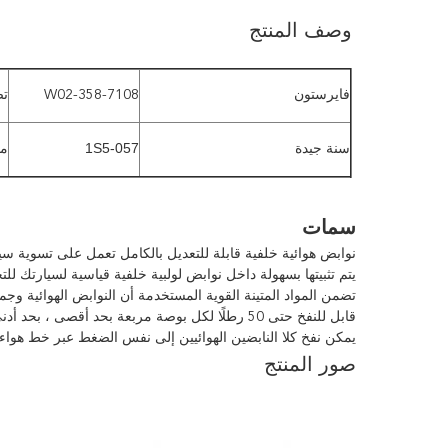
وصف المنتج
فايرستون
W02-358-7108
تص
1S5-057
مي
سنة جيدة
سمات
نوابض هوائية خلفية قابلة للتعديل بالكامل تعمل على تسوية س
يتم تثبيتها بسهولة داخل نوابض لولبية خلفية قياسية لسيارتك للت
تضمن المواد المتينة القوية المستخدمة أن النوابض الهوائية
قابل للنفخ حتى 50 رطلًا لكل بوصة مربعة بحد أقصى ، بحد أدنى 5 رطل لكل بوصة مربعة ويوفر ما يصل إلى 1000 رطل من قدرة التسوية
يمكن نفخ كلا النابضين الهوائيين إلى نفس الضغط عبر خط هوا
صور المنتج