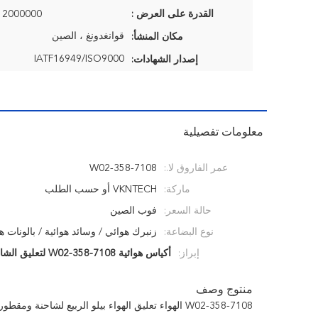
القدرة على العرض :
2000000 قطعة / السنة
قوانغدونغ ، الصين
مكان المنشأ:
IATF16949/ISO9000
إصدار الشهادات:
معلومات تفصيلية
عمر الفاروق لا.:
W02-358-7108
ماركة:
VKNTECH أو حسب الطلب
حالة السعر:
فوب الصين
نوع البضاعة:
زنبرك هوائي / وسائد هوائية / بالونات هو
إبراز:
أكياس هوائية W02-358-7108 لتعليق الشاحنة
منتوج وصف
W02-358-7108 الهواء تعليق الهواء بيلو الربيع لشاحنة ومقطورة GY 1S5-057 المقصورة الربيع الهواء