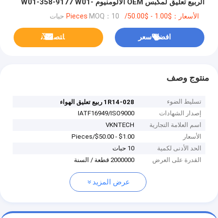
الربيع تعليق لمكبس OEM الألومنيوم W01-358-9177 W01-
358-9179 4
الأسعار：$1.00 - $50.00/Pieces
MOQ：10 حبات
افضل سعر
ﺎﺘﺼﻟ ﺍﻶﻧ
منتوج وصف
تسليط الضوء
1R14-028 ربيع تعليق الهواء
إصدار الشهادات
IATF16949/ISO9000
اسم العلامة التجارية
VKNTECH
الأسعار
$1.00 - $50.00/Pieces
الحد الأدنى لكمية
10 حبات
القدرة على العرض
2000000 قطعة / السنة
عرض المزيد