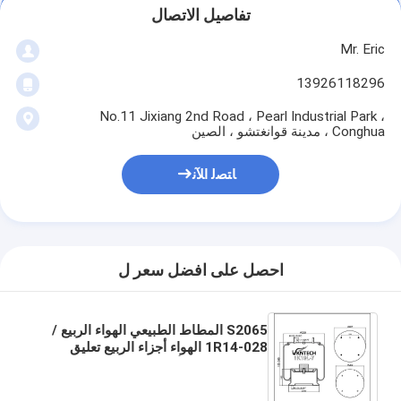
تفاصيل الاتصال
Mr. Eric
13926118296
No.11 Jixiang 2nd Road ، Pearl Industrial Park ،
Conghua ، مدينة قوانغتشو ، الصين
ﺎﺘﺼﻟ ﺍﻶﻧ
احصل على افضل سعر ل
S2065 المطاط الطبيعي الهواء الربيع /
1R14-028 الهواء أجزاء الربيع تعليق
لمكبس OEM الألومنيوم W01-358-
9177 W01-358-9179 4