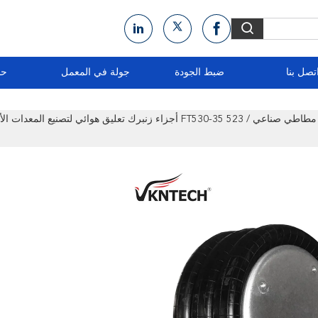
تصل بنا
ضبط الجودة
جولة في المعمل
حو
001285 زنبرك هوائي مطاطي صناعي / FT530-35 523 أجزاء زنبرك تعليق هوائي لتصنيع الم