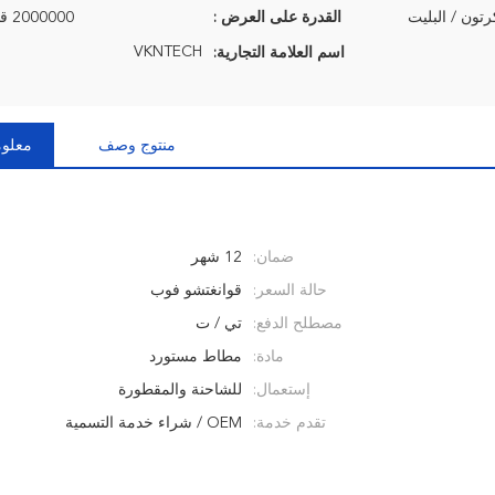
رتون / البليت
القدرة على العرض :
2000000 قطعة / السنة
VKNTECH
اسم العلامة التجارية:
منتوج وصف
معلوم
ضمان:
12 شهر
حالة السعر:
قوانغتشو فوب
مصطلح الدفع:
تي / ت
مادة:
مطاط مستورد
إستعمال:
للشاحنة والمقطورة
تقدم خدمة:
OEM / شراء خدمة التسمية