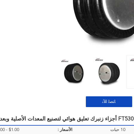
ﺎﺘﺼﻟ ﺍﻶﻧ
10 حبات
الأسعار :
$1.00 - $25.00/Pieces