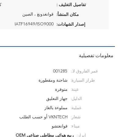
تفاصيل التغليف :
ك
قوانغدونغ ، الصين
مكان المنشأ:
IATF16949/ISO9000
إصدار الشهادات:
معلومات تفصيلية
عمر الفاروق لا.:
001285
طراز السيارة:
شاحنة ومقطورة
عينة:
متوفرة
الدليل:
جهاز التعليق
عملية:
مملوءة بالغاز
شعار:
VKNTECH أو حسب الطلب
ميناء:
قوانغتشو
إبراز:
ربيع هوائي مطاطي صناعي OEM