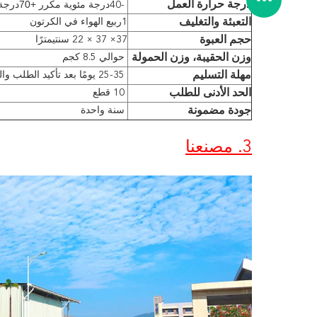
درجة مئوية مكرر +7
0
درجة حرارة العمل
-40
درجة 
التعبئة والتغليف
1
ربيع الهواء في الكرتون
حجم العبوة
37
× 37 × 22 سنتيمترًا
وزن الحقيبة، وزن الحمولة
حوالي 8.5 كجم
مهلة التسليم
25-35 يومًا بعد تأكيد الطلب والودائع
الحد الأدنى للطلب
10 قطع
جودة مضمونة
سنة واحدة
3. مصنعنا