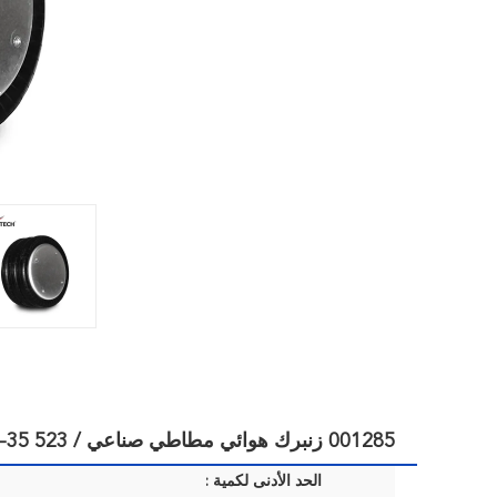
001285 زنبرك هوائي مطاطي صناعي / FT530-35 523 أجزاء زنبرك تعليق هوائي لتصنيع المعدات الأصلية وبعد السوق
الحد الأدنى لكمية :