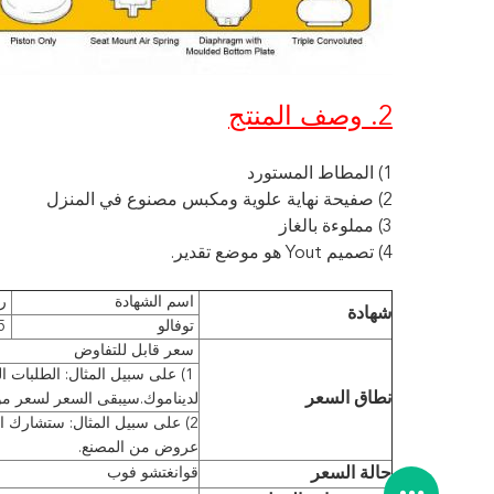
2. وصف المنتج
1) المطاط المستورد
2) صفيحة نهاية علوية ومكبس مصنوع في المنزل
3) مملوءة بالغاز
4) تصميم Yout هو موضع تقدير.
اسم الشهادة
ر
شهادة
توفالو
5
سعر قابل للتفاوض
1) على سبيل المثال: الطلبات الصغيرة لا تلبي الحاجة
نطاق السعر
لدينا
موك.سيبقى السعر لسعر م
2) على سبيل المثال: ستشارك الطلبات الكبيرة دائمًا بشكل خاص
عروض من المصنع.
حالة السعر
قوانغتشو فوب