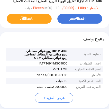
3B12-406 أجزاء تعليق الهواء الربيع لتصنيع المعدات الأصلية
الأسعار：$1.00 - $30.00/Pieces
MOQ：10 حبات
افضل سعر
ﺎﺘﺼﻟ ﺍﻶﻧ
منتوج وصف
,
3B12-406 ربيع هوائي مطاطي
تسليط الضوء
,
ربيع هوائي من المطاط الصناعي
ربيع هوائي مطاطي OEM
إصدار الشهادات
IATF16949/ISO9000
اسم العلامة التجارية
VKNTECH
الأسعار
$1.00 - $30.00/Pieces
الحد الأدنى لكمية
10 حبات
القدرة على العرض
2000000 قطعة / السنة
عرض المزيد