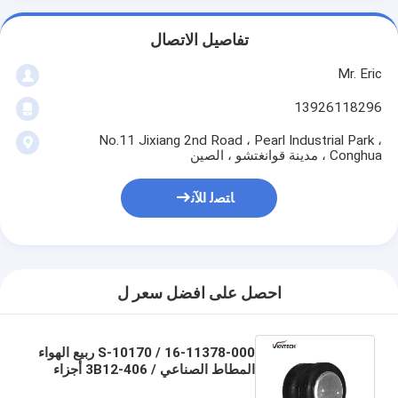
تفاصيل الاتصال
Mr. Eric
13926118296
No.11 Jixiang 2nd Road ، Pearl Industrial Park ،
Conghua ، مدينة قوانغتشو ، الصين
ﺎﺘﺼﻟ ﺍﻶﻧ
احصل على افضل سعر ل
16-11378-000 / S-10170 ربيع الهواء
المطاط الصناعي / 3B12-406 أجزاء
تعليق الهواء الربيع لتصنيع المعدات