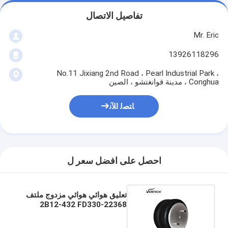
تفاصيل الاتصال
Mr. Eric
13926118296
No.11 Jixiang 2nd Road ، Pearl Industrial Park ،
Conghua ، مدينة قوانغتشو ، الصين
ﺎﺘﺼﻟ ﺍﻶﻧ
احصل على افضل سعر ل
تعليق هوائي هوائي مزدوج ملتف
2B12-432 FD330-22368
W01-358-7437