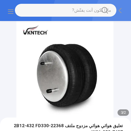
3
/
2
تعليق هوائي هوائي مزدوج ملتف 2B12-432 FD330-22368