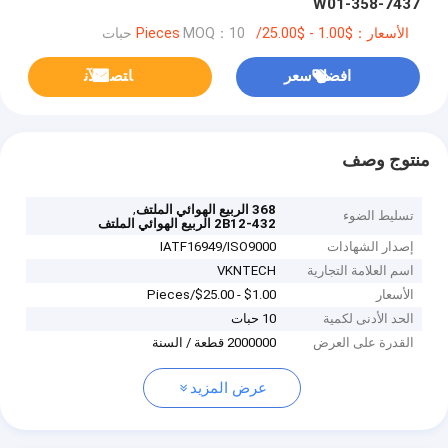
W01-358-7437
الأسعار：$1.00 - $25.00/Pieces
MOQ：10 حبات
افضل سعر
ﺎﺘﺼﻟ ﺍﻶﻧ
منتوج وصف
,
368 الربيع الهوائي الملتف
تسليط الضوء
2B12-432 الربيع الهوائي الملتف
إصدار الشهادات
IATF16949/ISO9000
اسم العلامة التجارية
VKNTECH
الأسعار
$1.00 - $25.00/Pieces
الحد الأدنى لكمية
10 حبات
القدرة على العرض
2000000 قطعة / السنة
عرض المزيد