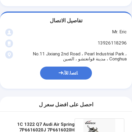
تفاصيل الاتصال
Mr. Eric
13926118296
No.11 Jixiang 2nd Road ، Pearl Industrial Park ،
Conghua ، مدينة قوانغتشو ، الصين
ﺎﺘﺼﻟ ﺍﻶﻧ
احصل على افضل سعر ل
1C 1322 Q7 Audi Air Spring
7P6616020J 7P6616020H