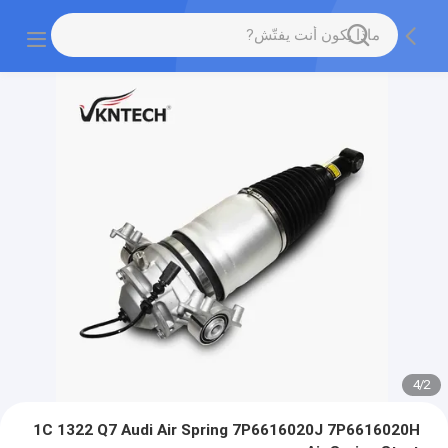
4
/
2
1C 1322 Q7 Audi Air Spring 7P6616020J 7P6616020H