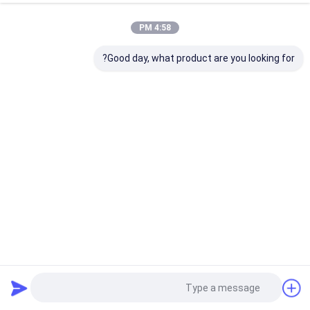
4:58 PM
Good day, what product are you looking for?
كيس هواء التعليق الأمامي AUDI Q7 7L8616039D ممتص
الصدمات الهوائية الخلفية
الربيع الهواء أودي
2022-05-10
7606 الرؤى