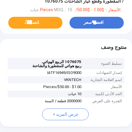
/ المقطورة وقطع غيار الشاحنات 1076075
الأسعار：$1.00 - $50.00/Pieces
MOQ：10 حبات
افضل سعر
ﺎﺘﺼﻟ ﺍﻶﻧ
منتوج وصف
,
1076075 الربيع الهوائي
تسليط الضوء
ربيع هوائي للمقطورة والشاحنة
إصدار الشهادات
IATF16949/ISO9000
اسم العلامة التجارية
VKNTECH
الأسعار
$1.00 - $50.00/Pieces
الحد الأدنى لكمية
10 حبات
القدرة على العرض
2000000 قطعة / السنة
عرض المزيد