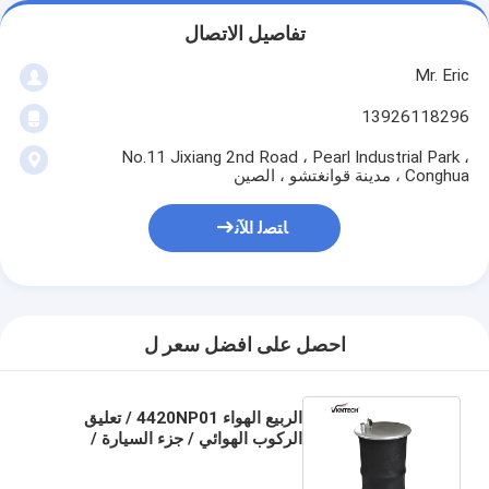
تفاصيل الاتصال
Mr. Eric
13926118296
No.11 Jixiang 2nd Road ، Pearl Industrial Park ،
Conghua ، مدينة قوانغتشو ، الصين
ﺎﺘﺼﻟ ﺍﻶﻧ
احصل على افضل سعر ل
الربيع الهواء 4420NP01 / تعليق
الركوب الهوائي / جزء السيارة /
المقطورة وقطع غيار الشاحنات
1076075