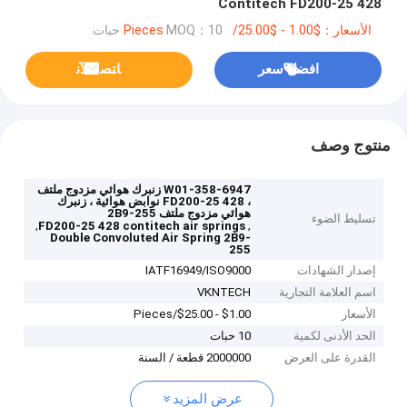
Contitech FD200-25 428
الأسعار：$1.00 - $25.00/Pieces
MOQ：10 حبات
افضل سعر
ﺎﺘﺼﻟ ﺍﻶﻧ
منتوج وصف
W01-358-6947 زنبرك هوائي مزدوج ملتف
، FD200-25 428 نوابض هوائية ، زنبرك
هوائي مزدوج ملتف 2B9-255
تسليط الضوء
,
,
FD200-25 428 contitech air springs
Double Convoluted Air Spring 2B9-
255
إصدار الشهادات
IATF16949/ISO9000
اسم العلامة التجارية
VKNTECH
الأسعار
$1.00 - $25.00/Pieces
الحد الأدنى لكمية
10 حبات
القدرة على العرض
2000000 قطعة / السنة
عرض المزيد