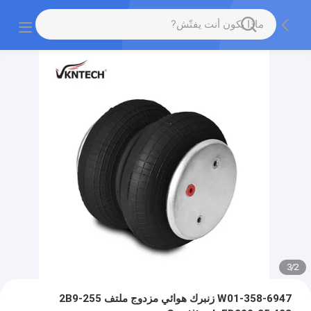
3
/
2
W01-358-6947 زنبرك هوائي مزدوج ملتف 2B9-255