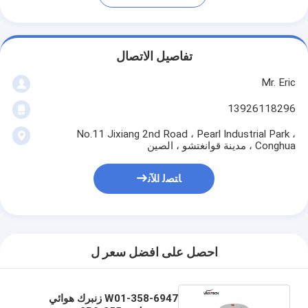
تفاصيل الاتصال
Mr. Eric
13926118296
No.11 Jixiang 2nd Road ، Pearl Industrial Park ،
Conghua ، مدينة قوانغتشو ، الصين
ﺎﺘﺼﻟ ﺍﻶﻧ
احصل على افضل سعر ل
W01-358-6947 زنبرك هوائي