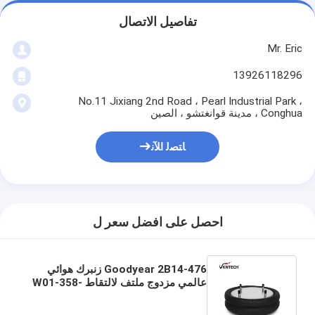
تفاصيل الاتصال
Mr. Eric
13926118296
No.11 Jixiang 2nd Road ، Pearl Industrial Park ،
Conghua ، مدينة قوانغتشو ، الصين
ﺎﺘﺼﻟ ﺍﻶﻧ
احصل على افضل سعر ل
Goodyear 2B14-476 زنبرك هوائي
عالمي مزدوج ملتف لالتقاط W01-358-
6799 كيس هواء فايرستون FD530-35
543 Air Spr