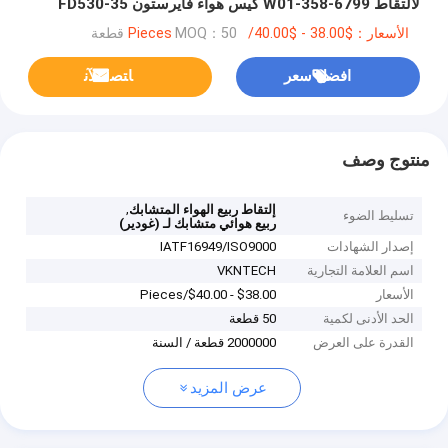
لالتقاط W01-358-6799 كيس هواء فايرستون FD530-35
543 Air Spr
الأسعار：$38.00 - $40.00/Pieces
MOQ：50 قطعة
افضل سعر
ﺎﺘﺼﻟ ﺍﻶﻧ
منتوج وصف
,
إلتقاط ربيع الهواء المتشابك
تسليط الضوء
ربيع هوائي متشابك لـ (غودير)
إصدار الشهادات
IATF16949/ISO9000
اسم العلامة التجارية
VKNTECH
الأسعار
$38.00 - $40.00/Pieces
الحد الأدنى لكمية
50 قطعة
القدرة على العرض
2000000 قطعة / السنة
عرض المزيد