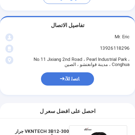
تفاصيل الاتصال
Mr. Eric
13926118296
No.11 Jixiang 2nd Road ، Pearl Industrial Park ،
Conghua ، مدينة قوانغتشو ، الصين
ﺎﺘﺼﻟ ﺍﻶﻧ
احصل على افضل سعر ل
VKNTECH 3B12-300 جرار