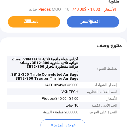
ملتوية
الأسعار：$1.00 - $40.00/Pieces
MOQ：10 حبات
افضل سعر
ﺎﺘﺼﻟ ﺍﻶﻧ
منتوج وصف
أكياس هواء ملتوية ثلاثية VKNTECH ، وسائد
هوائية ثلاثية ملتوية 3B12-300 ، وسائد
هوائية مقطورة للجرار 3B12-300
تسليط الضوء
,
,
3B12-300 Triple Convoluted Air Bags
3B12-300 Tractor Trailer Air Bags
إصدار الشهادات
IATF16949/ISO9000
اسم العلامة التجارية
VKNTECH
الأسعار
$1.00 - $40.00/Pieces
الحد الأدنى لكمية
10 حبات
القدرة على العرض
2000000 قطعة / السنة
عرض المزيد