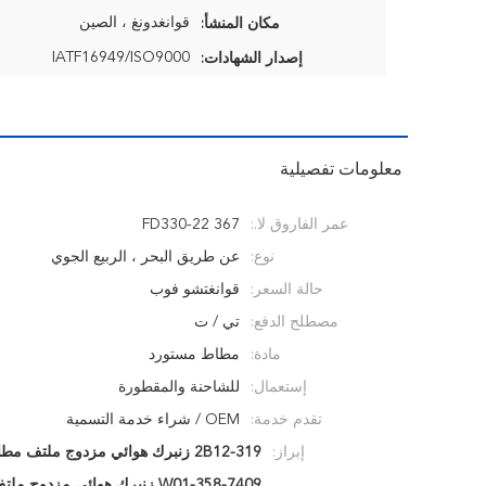
قوانغدونغ ، الصين
مكان المنشأ:
IATF16949/ISO9000
إصدار الشهادات:
معلومات تفصيلية
عمر الفاروق لا.:
FD330-22 367
نوع:
عن طريق البحر ، الربيع الجوي
حالة السعر:
قوانغتشو فوب
مصطلح الدفع:
تي / ت
مادة:
مطاط مستورد
إستعمال:
للشاحنة والمقطورة
تقدم خدمة:
OEM / شراء خدمة التسمية
إبراز:
2B12-319 زنبرك هوائي مزدوج ملتف مطاطي
W01-358-7409 زنبرك هوائي مزدوج ملتف