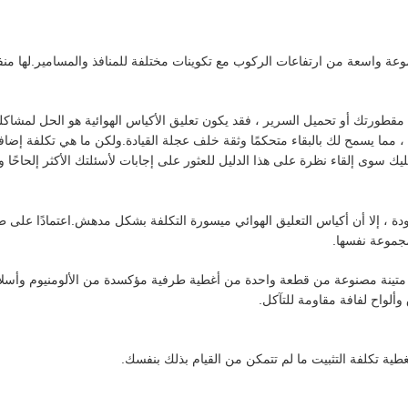
الهوائية المزدوجة الملتفة من Firestone في مجموعة واسعة من ارتفاعات الركوب مع تكوينات مختلفة للمنافذ والمسامير.ل
قطورتك أو تحميل السرير ، فقد يكون تعليق الأكياس الهوائية هو الحل لمشاكل
 ، مما يسمح لك بالبقاء متحكمًا وثقة خلف عجلة القيادة.ولكن ما هي تكلفة إضا
وى إلقاء نظرة على هذا الدليل للعثور على إجابات لأسئلتك الأكثر إلحاحًا و
ة ، إلا أن أكياس التعليق الهوائي ميسورة التكلفة بشكل مدهش.اعتمادًا على ط
 متينة مصنوعة من قطعة واحدة من أغطية طرفية مؤكسدة من الألومنيوم وأسل
ألواح لفافة مقاومة للتآكل.
غطية تكلفة التثبيت ما لم تتمكن من القيام بذلك بنفسك.