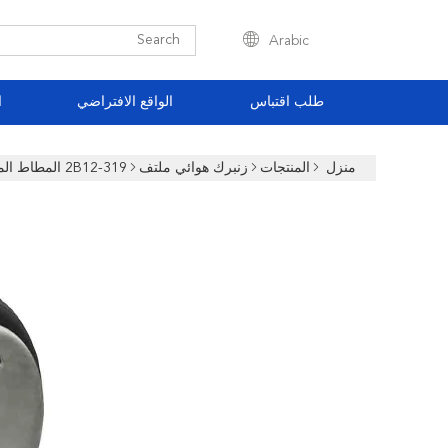
Arabic
طلب اقتباس
الواقع الافتراضي
ا
منزل
المنتجات
زنبرك هوائي ملتف
2B12-319 المطاط المزدوج الملتوي الهواء الربيع فايرستون W01-358-7409