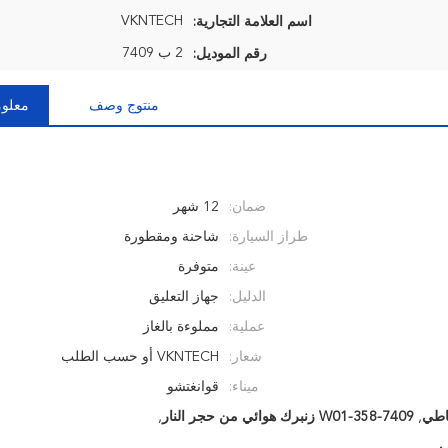
VKNTECH
اسم العلامة التجارية:
2 ب 7409
رقم الموديل:
منتوج وصف
معلوم
ضمان:
12 شهر
طراز السيارة:
شاحنة ومقطورة
عينة:
متوفرة
الدليل:
جهاز التعليق
عملية:
مملوءة بالغاز
شعار:
VKNTECH أو حسب الطلب
ميناء:
قوانغتشو
,
W01-358-7409 زنبرك هوائي من حجر النار
,