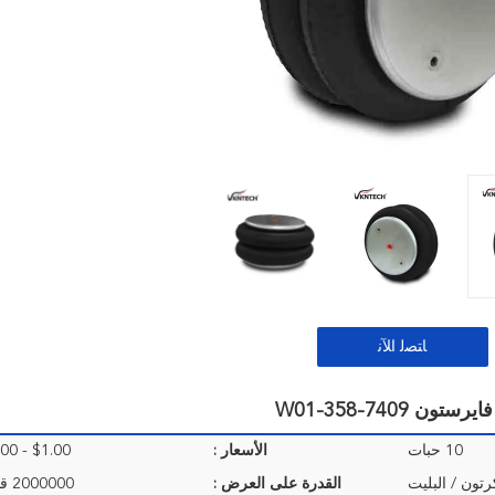
ﺎﺘﺼﻟ ﺍﻶﻧ
10 حبات
الأسعار :
$1.00 - $40.00/Pieces
رتون / البليت
القدرة على العرض :
2000000 قطعة / السنة