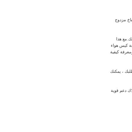
ها منفاخ مزدوج
ك.مع هذا
فة كيس هواء
معرفة كيفية
لبك ، يمكنك
اك دعم قوية