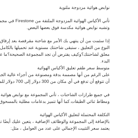
نوابض هوائية مزدوجة ملتوية
تأتي الأكياس 
وتشبه نوابض هوائية مكدسة فوق بعضها البعض.
إذا سئمت من أن ينتهي بك الأمر مع شاحنة مقرفصة بعد إرفاق م
النوع من التعليق ، ستبقى شاحنتك مستوية عند تحميلها بالكامل
معلق لشاحنتك؟وكيف يفترض أن تجد المجموعة الصحيحة؟ما عليك س
البدء.
متوسط ​​سعر طقم تعليق الأكياس الهوائية
على الرغم من أنها مصممة بدقة ومصنوعة من أجزاء عالية الجود
أن تتوقع أن تدفع في أي مكان من 300 دولار إلى 700 دولار للمجموعة نفسها.
في جميع طرازات الشاحنات ، تأتي المجموعة مع نوابض هوائية
ومطاط ثنائي الطبقات.كما أنها تتميز بدعامات مطلية بالمسحوق و
التكلفة المحتملة لتعليق الأكياس الهوائية
بالإضافة إلى المجموعة والوظائف الإضافية ، يتعين عليك أيضًا ت
يعتمد سعر التثبيت الإجمالي على عدد من العوامل ، مثل: