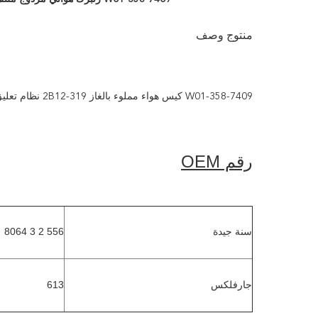
منتوج وصف
W01-358-7409 كيس هواء مملوء بالغاز 2B12-319 نظام تعليق هوائي بنابض مطاطي / أجزاء شاحنة مزدوجة ملتوية
رقم OEM
سنة جيدة
556 2 3 8064
جارفلكس
613