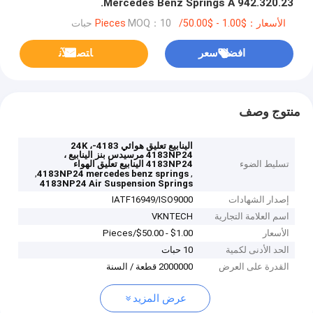
Mercedes Benz Springs A 942.320.23.
الأسعار：$1.00 - $50.00/Pieces
MOQ：10 حبات
افضل سعر
ﺎﺘﺼﻟ ﺍﻶﻧ
منتوج وصف
الينابيع تعليق هوائي 4183-24K ،
4183NP24 مرسيدس بنز الينابيع ،
تسليط الضوء
4183NP24 الينابيع تعليق الهواء
,
,
4183NP24 mercedes benz springs
4183NP24 Air Suspension Springs
إصدار الشهادات
IATF16949/ISO9000
اسم العلامة التجارية
VKNTECH
الأسعار
$1.00 - $50.00/Pieces
الحد الأدنى لكمية
10 حبات
القدرة على العرض
2000000 قطعة / السنة
عرض المزيد