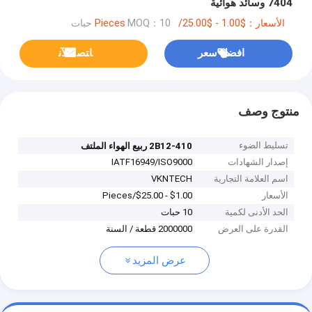
7404 وسائد هوائية
الأسعار：$1.00 - $25.00/Pieces
MOQ：10 حبات
افضل سعر
ﺎﺘﺼﻟ ﺍﻶﻧ
منتوج وصف
تسليط الضوء
2B12-410 ربيع الهواء الملتف
إصدار الشهادات
IATF16949/ISO9000
اسم العلامة التجارية
VKNTECH
الأسعار
$1.00 - $25.00/Pieces
الحد الأدنى لكمية
10 حبات
القدرة على العرض
2000000 قطعة / السنة
عرض المزيد