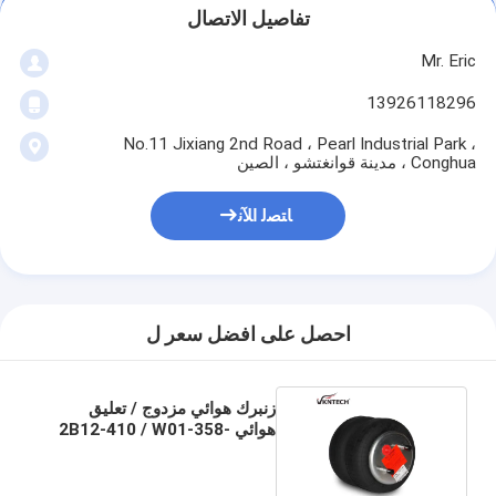
تفاصيل الاتصال
Mr. Eric
13926118296
No.11 Jixiang 2nd Road ، Pearl Industrial Park ،
Conghua ، مدينة قوانغتشو ، الصين
ﺎﺘﺼﻟ ﺍﻶﻧ
احصل على افضل سعر ل
زنبرك هوائي مزدوج / تعليق
هوائي 2B12-410 / W01-358-
7404 وسائد هوائية