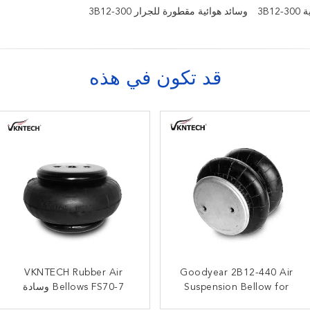
3B1
وسائد هوائية مقطورة للجرار 3B12-300
قد تكون في هذه
زنبرك هوائي ثلاثي ملتف
Goodyear 2B12-440 Air
VKNTECH Rubber Air
W01-358-3403 أكياس
مملوء بالغاز 3B14-356
Suspension Bellow for
Bellows FS70-7 وسادة
هوائية مزدوجة ملتفة من
منفاخ هواء جوديير
45402002 Truck Spare
فايرستون للناقل الأمريكي
هوائية مطاطية مفردة ملتوية