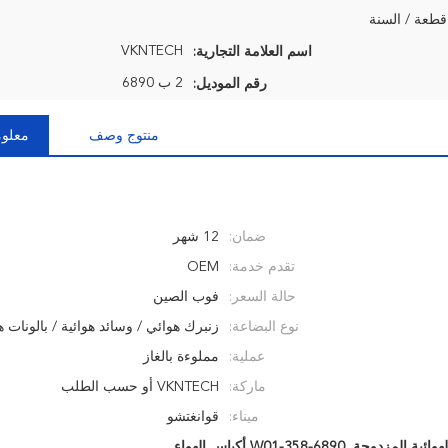
VKNTECH
اسم العلامة التجارية:
2 ب 6890
رقم الموديل:
منتوج وصف
معلوم
ضمان:
12 شهر
تقدم خدمة:
OEM
حالة السعر:
فوب الصين
نوع البضاعة:
زنبرك هوائي / وسائد هوائية / بالونات ه
عملية:
مملوءة بالغاز
ماركة:
VKNTECH أو حسب الطلب
ميناء:
قوانغتشو
لهوائية المزدوجة
,
W01-358-6890 أكياس الهواء