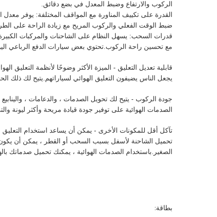
الركوب والارتفاع وضبط المعدل في بضع دقائق.
القدرة على تكييف المناورة مع المواقف المختلفة: يوفر معدل الرب
ضبط الوقت الفعلي والركوب المريح مع زيادة الراحة على الطر
قدرات السحب: يسهل النظام على الشاحنات والمركبات الكبيرة الم
مع تحسين راحة الركوب.تحتوي بعض سيارات الدفع الرباعي اليو
قابلية تعديل التعليق - الميزة الأكثر وضوحًا لأنظمة التعليق 
يجعل الناس يضيفون التعليق الهوائي لسياراتهم.يتيح لك ذلك الح
جودة الركوب - يتيح لك تحويل الصدمات ، والدعامات ، والينابيع 
الصدمات الهوائية على توفير جودة قيادة مريحة وأكثر ليونة وال
تآكل أقل للمكونات الأخرى - يمكن أن يساعد استخدام التعليق 
الصغير.باستخدام الصدمات الهوائية ، يمكنك تحميل صدماتك بال
بطاقة: