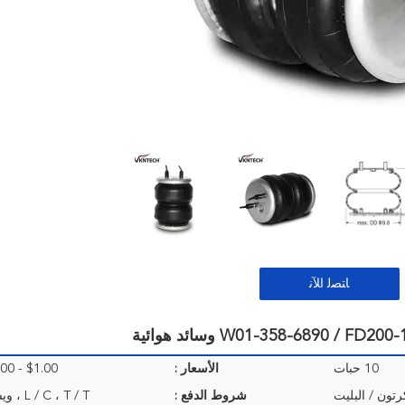
ﺎﺘﺼﻟ ﺍﻶﻧ
10 حبات
الأسعار :
$1.00 - $25.00/Pieces
رتون / البليت
شروط الدفع :
L / C ، T / T ، ويسترن يونيون