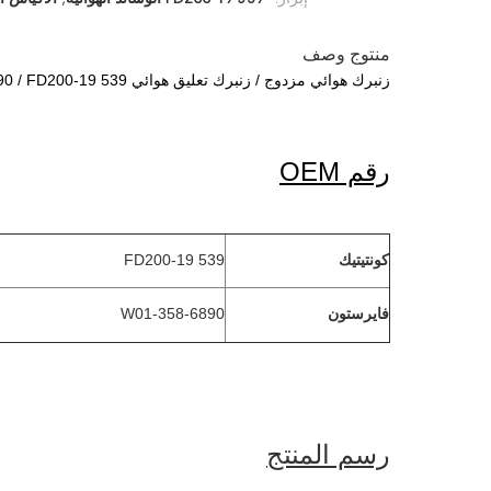
منتوج وصف
زنبرك هوائي مزدوج / زنبرك تعليق هوائي W01-358-6890 / FD200-19 539 وسائد هوائية
رقم OEM
FD200-19 539
كونتيتيك
W01-358-6890
فايرستون
رسم المنتج