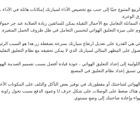
يع المتنوع جنبًا إلى جنب مع تخصيص الأداء لسيارتك إمكانات هائلة في الأداء ، 
ق الوعرة.
ماثلة التعامل مع الأحمال الثقيلة.يمكن للسائقين زيادة الصلابة عند جر حمولا
م على ميزة التعليق الهوائي لتحسين التعامل في ظل ظروف الحمل المتغيرة.
الهوائي هي القدرة على تعديل ارتفاع سيارتك بسرعة بضغطة زر.هذا هو السبب الرئ
صول على المظهر المثالي لسيارتك الذي لا يمكن تحقيقه مع نظام التعليق التقليد
اللولبية إلى إعداد التعليق الهوائي ، جودة قيادة أفضل بسبب تصميم الصدمة الهو
تي تسبق إعداد نظام التعليق في المصنع.
الهوائي لشاحنتك أو مقطورتك في توفير بعض التآكل والتلف على المكونات الأخر
تحميل الشاحنة لأسفل بسبب السحب أو القطر ، يمكن أن يكون هناك ضغط على الوصلات على شكل حرف U وعمود الدفع 
هواء وإعادة شاحنتك إلى وضع مستوي.