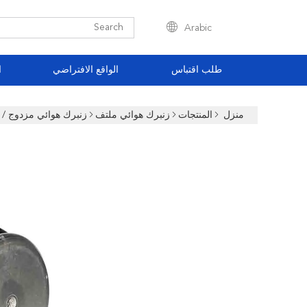
Arabic
طلب اقتباس
الواقع الافتراضي
ا
منزل
المنتجات
زنبرك هوائي ملتف
زنبرك هوائي مزدوج / زنبرك تعليق هوائي  539