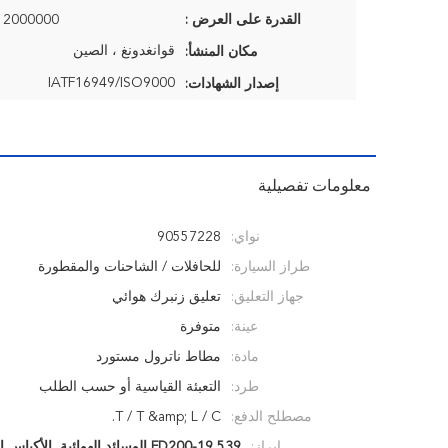
القدرة على العرض :
2000000 قطعة / السنة
قوانغدونغ ، الصين
مكان المنشأ:
IATF16949/ISO9000
إصدار الشهادات:
معلومات تفصيلية
نواي:
90557228
طراز السيارة:
للحافلات / الشاحنات والمقطورة
جهاز التعليق:
تعليق زنبرك هوائي
عينة:
متوفرة
مادة:
مطاط ناترول مستورد
طرد:
التعبئة القياسية أو حسب الطلب
مصطلح الدفع:
T / T &amp; L / C.
إبراز:
FD200-19 539 الوسائد الهوائية
,
الأكياس ا