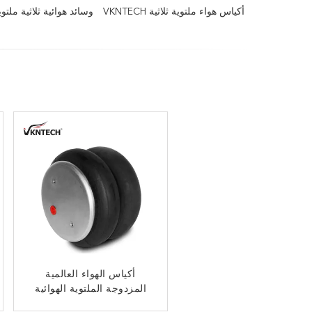
أكياس هواء ملتوية ثلاثية VKNTECH
وسائد هوائية ثلاثية ملتوية 2-300
أكياس الهواء العالمية
أكياس هوائية مزدوجة ملتفة
2B12-324 EZ RIDE OE
المزدوجة الملتوية الهوائية
NO. 8030150
من فايرستون W01-358-