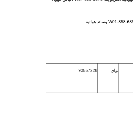
نواي
90557228