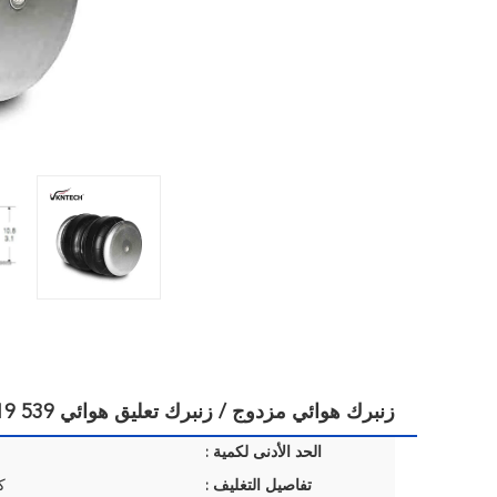
زنبرك هوائي مزدوج / زنبرك تعليق هوائي W01-358-6890 / FD200-19 539 وسائد هوائية
الحد الأدنى لكمية :
تفاصيل التغليف :
ك