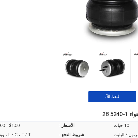
ﺎﺘﺼﻟ ﺍﻶﻧ
2B 5
10 حبات
الأسعار :
$1.00 - $35.00/Pieces
رتون / البليت
شروط الدفع :
L / C ، T / T ، ويسترن يونيون