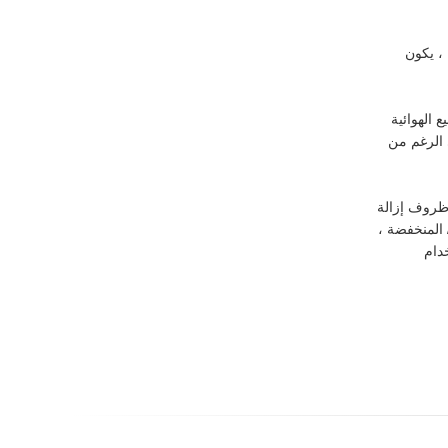
 ، يكون
 الهوائية
ى الرغم من
 ظروف إزالة
المنخفضة ،
، لا ينبغي استخدام