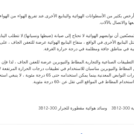
ة أرخص بكثير من الأسطوانات الهوائية والينابيع الأخرى.عند تفريغ الهواء من الهواء
ا والاتصال بالآلات.
عين أن نوابضهم الهوائية لا تحتاج إلى صيانة (ضبطها ونسيانها).لا تتطلب الينابيع
مثل الينابيع الأخرى.في الواقع ، منفاخ الينابيع الهوائية عرضة للتعفن الجاف ، عل
ائية في مناطق جافة ومظلمة في درجة حرارة الغرفة.
م التطبيقات الصناعية والتجارية.المطاط والنيوبرين عرضة للعفن الجاف ، لذا فإن
لمطاط والنيوبرين مناسبان للاستخدام في تطبيقات درجات الحرارة المرتفعة / 
ولكنهما يتمتعان بدرجة أقل بكثير من تحمل الحرارة مقارنة بخيارات النوابض المعدنية.بينما يمكن استخدامه حتى 65 درجة مئوية 
3B1
وسائد هوائية مقطورة للجرار 3B12-300