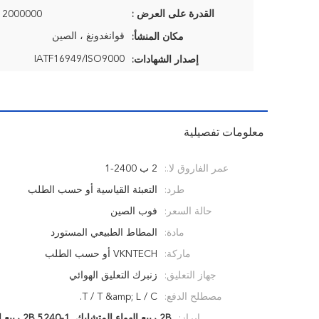
القدرة على العرض :
2000000 قطعة / السنة
قوانغدونغ ، الصين
مكان المنشأ:
IATF16949/ISO9000
إصدار الشهادات:
معلومات تفصيلية
عمر الفاروق لا.:
2 ب 2400-1
طرد:
التعبئة القياسية أو حسب الطلب
حالة السعر:
فوب الصين
مادة:
المطاط الطبيعي المستورد
ماركة:
VKNTECH أو حسب الطلب
جهاز التعليق:
زنبرك التعليق الهوائي
مصطلح الدفع:
T / T &amp; L / C.
إبراز:
2B ربيع الهواء المتشابك
,
2B 5240-1 ربيع الهواء الملتف