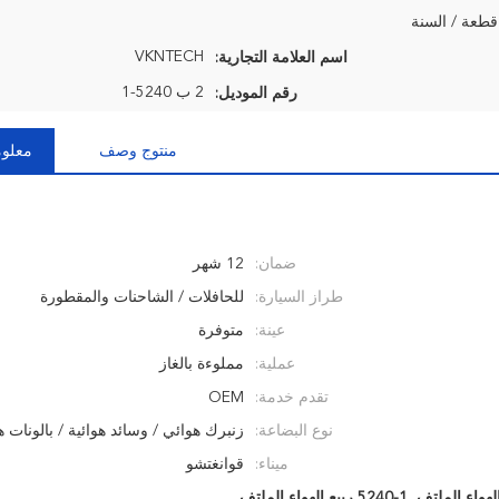
VKNTECH
اسم العلامة التجارية:
2 ب 5240-1
رقم الموديل:
منتوج وصف
معلوم
ضمان:
12 شهر
طراز السيارة:
للحافلات / الشاحنات والمقطورة
عينة:
متوفرة
عملية:
مملوءة بالغاز
تقدم خدمة:
OEM
نوع البضاعة:
زنبرك هوائي / وسائد هوائية / بالونات ه
ميناء:
قوانغتشو
,
5240-1 ربيع الهواء الملتف