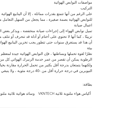
مواصفات النوابض الهوائية
التركيب
على الرغم من أنها تتمتع بقدرات مماثلة ، إلا أن الينابيع الهوائي
للنوابض الهوائية بصمة صغيرة ، مما يجعل من السهل التعامل معه
اعمال صيانة
تميل نوابض الهواء إلى إجراءات صيانة منخفضة ، ويذكر بعض المصنّ
تزييتًا ، كما أنها لا تحتوي على أختام أو أدلة قد تنحرف أو تتلف 
أن هذا قد يستغرق سنوات حتى تتطور.يجب تخزين الينابيع الهو
بيئة
نظرًا لقوة تحملها وبساطتها ، فإن النوابض الهوائية جيدة لمعظ
الرطوبة يمكن أن تقصر من عمر خدمة الزنبرك الهوائي.كل من ا
النيوبرين في درجة حرارة أقل من -40 درجة مئوية ، ولا ينبغي استخدام المطاط في المواقع التي تقل عن -60 درجة مئوية.
بطاقة:
أكياس هواء ملتوية ثلاثية VKNTECH
وسائد هوائية ثلاثية ملتوية 2-300