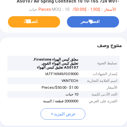
AS0107 Air Spring Contitech 10 10-16S 724 W01-
M58-8637 Firestone
الأسعار：$1.00 - $50.00/Pieces
MOQ：10 حبات
افضل سعر
ﺎﺘﺼﻟ ﺍﻶﻧ
منتوج وصف
,
معلق كيس الهواء Firestone
تسليط الضوء
,
تعليق كيس الهواء القوي
AS0107 تعليق كيس الهواء
إصدار الشهادات
IATF16949/ISO9000
اسم العلامة التجارية
VKNTECH
الأسعار
$1.00 - $50.00/Pieces
الحد الأدنى لكمية
10 حبات
القدرة على العرض
2000000 قطعة / السنة
عرض المزيد