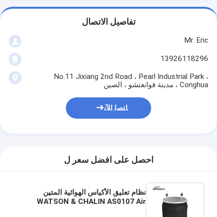
تفاصيل الاتصال
Mr. Eric
13926118296
No.11 Jixiang 2nd Road ، Pearl Industrial Park ،
Conghua ، مدينة قوانغتشو ، الصين
ﺎﺘﺼﻟ ﺍﻶﻧ
احصل على افضل سعر ل
نظام تعليق الأكياس الهوائية المتين
WATSON & CHALIN AS0107 Air
Spring Contitech 10 10-16S 724