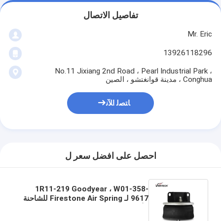
تفاصيل الاتصال
Mr. Eric
13926118296
No.11 Jixiang 2nd Road ، Pearl Industrial Park ،
Conghua ، مدينة قوانغتشو ، الصين
ﺎﺘﺼﻟ ﺍﻶﻧ
احصل على افضل سعر ل
1R11-219 Goodyear ، W01-358-
9617 لـ Firestone Air Spring للشاحنة
الأمريكية Air Spring Contitech 9 9-9
P 860 Kenworth K