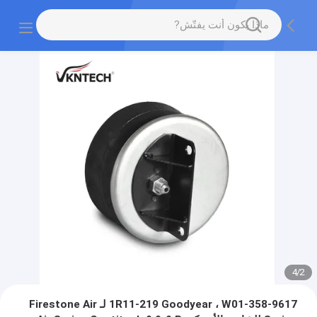
4
/
2
1R11-219 Goodyear ، W01-358-9617 لـ Firestone Air