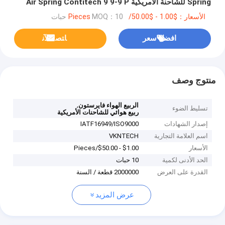
Spring للشاحنة الأمريكية Air Spring Contitech 9 9-9 P
860 Kenworth K
الأسعار：$1.00 - $50.00/Pieces
MOQ：10 حبات
افضل سعر
ﺎﺘﺼﻟ ﺍﻶﻧ
منتوج وصف
,
الربيع الهواء فايرستون
تسليط الضوء
ربيع هوائي للشاحنات الأمريكية
إصدار الشهادات
IATF16949/ISO9000
اسم العلامة التجارية
VKNTECH
الأسعار
$1.00 - $50.00/Pieces
الحد الأدنى لكمية
10 حبات
القدرة على العرض
2000000 قطعة / السنة
عرض المزيد