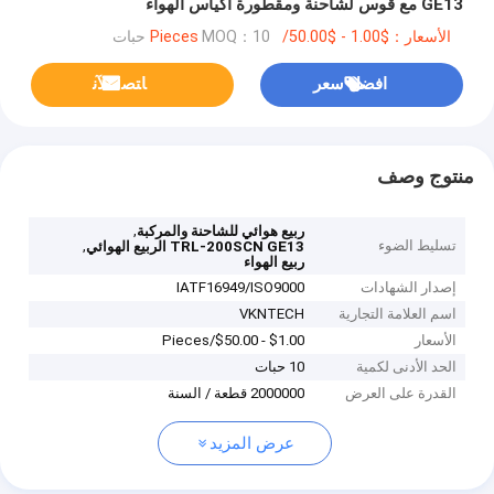
GE13 مع قوس لشاحنة ومقطورة أكياس الهواء
الأسعار：$1.00 - $50.00/Pieces
MOQ：10 حبات
افضل سعر
ﺎﺘﺼﻟ ﺍﻶﻧ
منتوج وصف
,
ربيع هوائي للشاحنة والمركبة
تسليط الضوء
,
TRL-200SCN GE13 الربيع الهوائي
ربيع الهواء
إصدار الشهادات
IATF16949/ISO9000
اسم العلامة التجارية
VKNTECH
الأسعار
$1.00 - $50.00/Pieces
الحد الأدنى لكمية
10 حبات
القدرة على العرض
2000000 قطعة / السنة
عرض المزيد