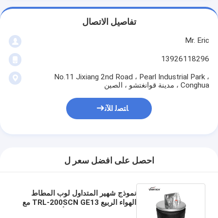
تفاصيل الاتصال
Mr. Eric
13926118296
No.11 Jixiang 2nd Road ، Pearl Industrial Park ،
Conghua ، مدينة قوانغتشو ، الصين
ﺎﺘﺼﻟ ﺍﻶﻧ
احصل على افضل سعر ل
نموذج شهير المتداول لوب المطاط
الهواء الربيع TRL-200SCN GE13 مع
قوس لشاحنة ومقطورة أكياس الهواء