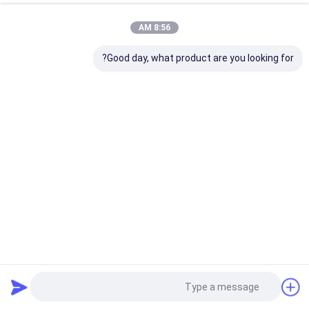
8:56 AM
Good day, what product are you looking for?
زنبرك هوائي مطاطي من النوع الملتوي للمعدات الصناعية Air
Acurtour 1B 7010-1 1B 330 كيس هواء عالمي
زنبرك هوائي ملتف
2025-04-09
47 الرؤى