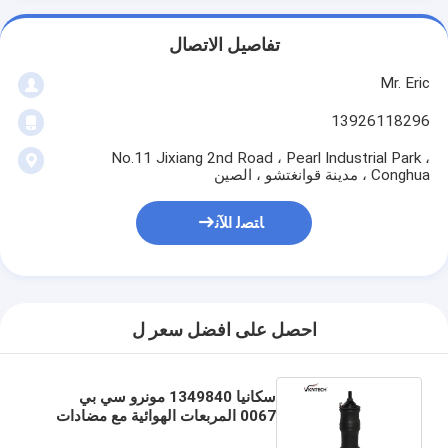
تفاصيل الاتصال
Mr. Eric
13926118296
No.11 Jixiang 2nd Road ، Pearl Industrial Park ،
Conghua ، مدينة قوانغتشو ، الصين
ﺎﺘﺼﻟ ﺍﻶﻧ
احصل على افضل سعر ل
سكانيا 1349840 مونرو سي بي
0067 المربعات الهوائية مع مضادات
الصدمة الخلفية 557001 VKNTECH