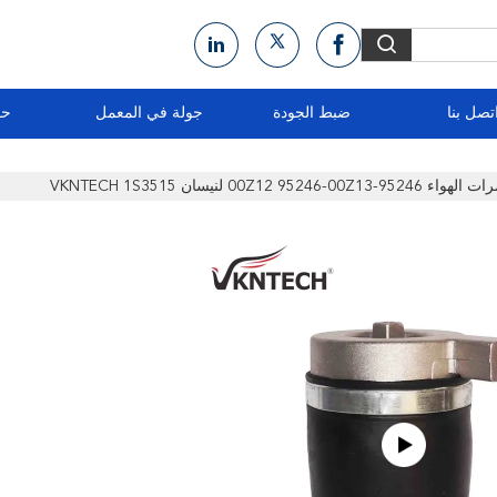
تصل بنا
ضبط الجودة
جولة في المعمل
حو
00Z12 9 لنيسان VKNTECH 1S3515