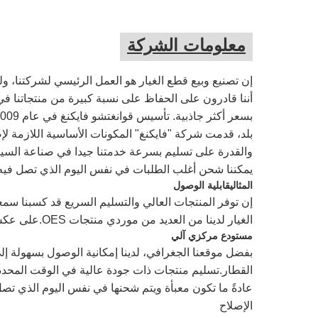
معلومات الشركة
إن تصنيع وبيع قطع الغيار هو العمل الرئيسي لشركتنا، 
أننا قادرون على الحفاظ على نسبة كبيرة من منتجاتنا في
بلد، قدمت شركة "فايكنغ" المكونات الأساسية اللازمة لإصلا
والقدرة على تسليم بسرعة خدمتنا جيدا في صناعة السيا
يمكننا شحن أغلب الطلبات في نفس اليوم الذي تصل فيه
المثالي
قابلية الوصول
إن توفر المنتجات العالي والتسليم السريع قد كسبنا سمع
الغيار لدينا من العديد من موردي منتجات OES.على عكس مصنعي السيارات، بالنسبة لنا، قطع الغيار هي تركيزنا الرئيسي.
مستودع مركزي آلي
بفضل موقعنا الجغرافي، لدينا إمكانية الوصول بسهولة إل
القطار.تسليم منتجات ذات جودة عالية في الوقت المحددنحن
عادةً ما تكون معبأة ويتم شحنها في نفس اليوم الذي تص
الإصلاح