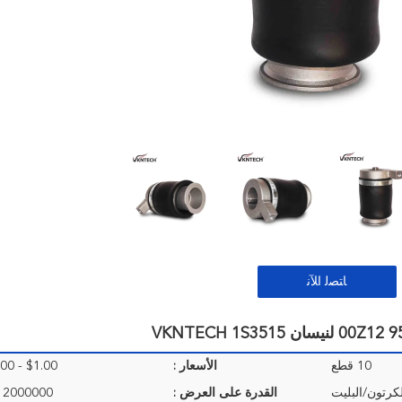
ﺎﺘﺼﻟ ﺍﻶﻧ
10 قطع
الأسعار :
$1.00 - $30.00/Pieces
لكرتون/البليت
القدرة على العرض :
2000000 قطعة / سنة