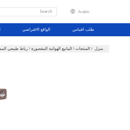
Arabic
طلب اقتباس
الواقع الافتراضي
ا
منزل
المنتجات
الينابيع الهوائية المقصورة
رباط طبيعي الممرات الهواء 95246-5246-00Z13