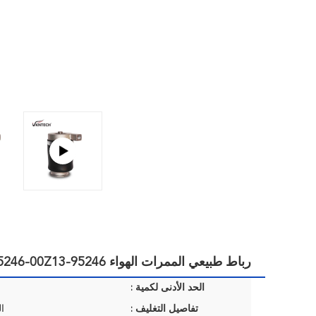
رباط طبيعي الممرات الهواء 95246-00Z12 95246-00Z13 لنيسان VKNTECH 1S3515
الحد الأدنى لكمية :
تفاصيل التغليف :
ا