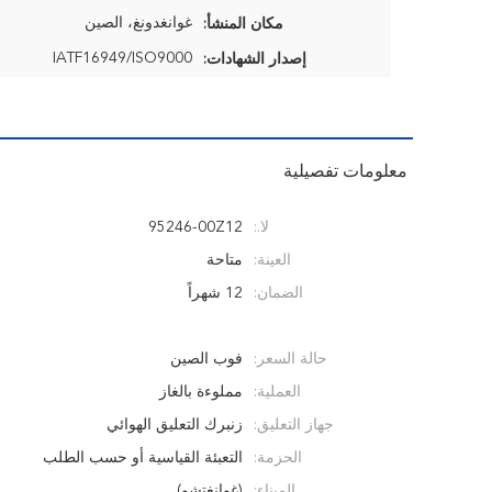
غوانغدونغ، الصين
مكان المنشأ:
IATF16949/ISO9000
إصدار الشهادات:
معلومات تفصيلية
لا.:
95246-00Z12
العينة:
متاحة
الضمان:
12 شهراً
حالة السعر:
فوب الصين
العملية:
مملوءة بالغاز
جهاز التعليق:
زنبرك التعليق الهوائي
الحزمة:
التعبئة القياسية أو حسب الطلب
الميناء:
(غوانغتشو)