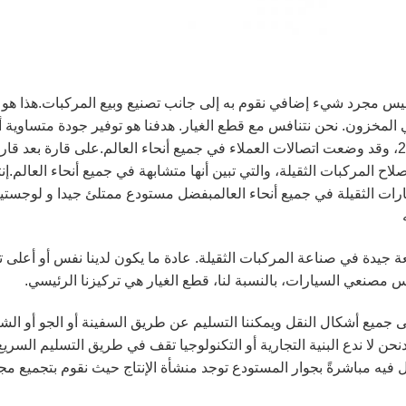
وليس مجرد شيء إضافي نقوم به إلى جانب تصنيع وبيع المركبات.هذا هو
 المخزون. نحن نتنافس مع قطع الغيار. هدفنا هو توفير جودة متساوية 
بسعر أكثر جاذبية. تأسيس قوانغتشو فايكنغ في عام 2009، وقد وضعت اتصالات العملاء في جميع أنحاء العالم.على قارة 
ح المركبات الثقيلة، والتي تبين أنها متشابهة في جميع أنحاء العالم.إنت
رات الثقيلة في جميع أنحاء العالمبفضل مستودع ممتلئ جيدا و لوجست
ة جيدة في صناعة المركبات الثقيلة. عادة ما يكون لدينا نفس أو أعلى 
ى جميع أشكال النقل ويمكننا التسليم عن طريق السفينة أو الجو أو الشا
 لا ندع البنية التجارية أو التكنولوجيا تقف في طريق التسليم السريع
ل فيه مباشرةً بجوار المستودع توجد منشأة الإنتاج حيث نقوم بتجميع 