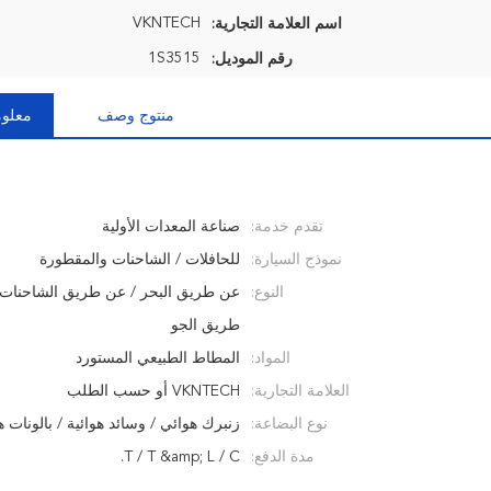
VKNTECH
اسم العلامة التجارية:
1S3515
رقم الموديل:
منتوج وصف
معلوم
تقدم خدمة:
صناعة المعدات الأولية
نموذج السيارة:
للحافلات / الشاحنات والمقطورة
النوع:
عن طريق البحر / عن طريق الشاحنات 
طريق الجو
المواد:
المطاط الطبيعي المستورد
العلامة التجارية:
VKNTECH أو حسب الطلب
نوع البضاعة:
زنبرك هوائي / وسائد هوائية / بالونات ه
مدة الدفع:
T / T &amp; L / C.