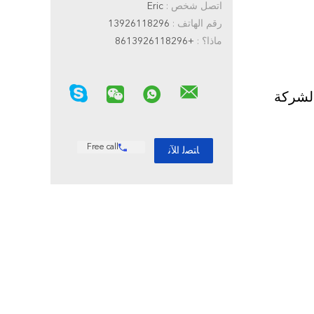
اتصل شخص :
Eric
رقم الهاتف :
13926118296
ماذا؟ :
+8613926118296
الهوائية للشاحنة الأوروبية لأجزاء التعليق الهوائي للمقصورة 95246-00Z12 95246-00Z13 لشركة
Free call