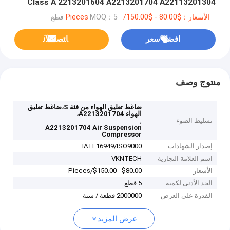
Class A 2213201604 A2213201704 A22113201304
VKNTECH 1D1003
الأسعار：$80.00 - $150.00/Pieces
MOQ：5 قطع
افضل سعر
ﺎﺘﺼﻟ ﺍﻶﻧ
منتوج وصف
ضاغط تعليق الهواء من فئة S،ضاغط تعليق
الهواء A2213201704،
تسليط الضوء
,
A2213201704 Air Suspension
Compressor
إصدار الشهادات
IATF16949/ISO9000
اسم العلامة التجارية
VKNTECH
الأسعار
$80.00 - $150.00/Pieces
الحد الأدنى لكمية
5 قطع
القدرة على العرض
2000000 قطعة / سنة
عرض المزيد