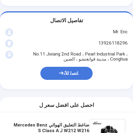
تفاصيل الاتصال
Mr. Eric
13926118296
No.11 Jixiang 2nd Road ، Pearl Industrial Park ،
Conghua ، مدينة قوانغتشو ، الصين
ﺎﺘﺼﻟ ﺍﻶﻧ
احصل على افضل سعر ل
ضاغط التعليق الهوائي Mercedes Benz
W212 W216 لـ S Class A